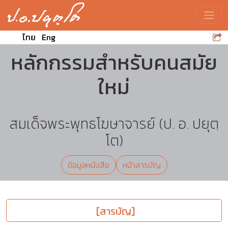
Toggle
ไทย
Eng
หลักกรรมสำหรับคนสมัย
ใหม่
สมเด็จพระพุทธโฆษาจารย์ (ป. อ. ปยุตฺ
โต)
ข้อมูลหนังสือ
หน้าสารบัญ
[สารบัญ]