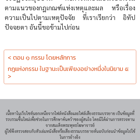
ตามแนวของกฎเกณฑ์แห่งเหตุและผล หรือเรื่อง
ความเป็นไปตามเหตุปัจจัย ที่เราเรียกว่า อิทัป
ปัจจยตา อันนี้ขอข้ามไปก่อน
< ตอน ๑ กรรม โดยหลักการ
กฎแห่งกรรม ในฐานะเป็นเพียงอย่างหนึ่งในนิยาม ๕
>
เนื้อหาในเว็บไซต์นอกเหนือจากไฟล์หนังสือและไฟล์เสียงธรรมบรรยาย เป็นข้อมูลที่
รวบรวมขึ้นใหม่เพื่อช่วยในการศึกษาค้นคว้าของผู้สนใจ โดยมิได้ผ่านการตรวจทาน
จากสมเด็จพระพุทธโฆษาจารย์
ผู้ใช้พึงตรวจสอบกับตัวเล่มหนังสือหรือเสียงธรรมบรรยายต้นฉบับก่อนนำข้อมูลไปใช้
ในการอ้างอิง