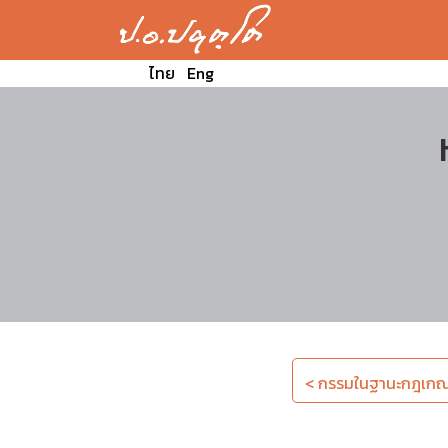
ไทย
Eng
< กรรมในฐานะกฎเกณฑ์