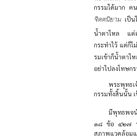
กรรมได้มาก คนเส
จิตตนิยาม
เป็นไ
น้ำตาไหล แต่อ
กระทำไว้ แต่ก็ไ
รมเข้าก็น้ำตาไห
อย่าไปลงโทษกรร
พระพุทธเจ
กรรมทั้งสิ้นนั้น 
มีพุทธพจน
๑๘ ข้อ ๔๒๗ ว่า
สภาพแวดล้อมแปร