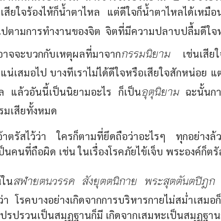
ียใจร้องไห้ก็น้ำตาไหล แต่ดีใจก็น้ำตาไหลได้เหมือน
ปตามการทำงานของจิต จิตที่มีความปลาบปลื้มดีใจหร
กรรมนิยาม
าจจะบวกกับเหตุผลที่มาจาก
เช่นเสียใจ
ม่แน่เสมอไป บางทีเราไม่ได้ดีใจหรือเสียใจสักหน่อย แ
อุตุนิยาม
ล แล้วอันนี้เป็นนิยามอะไร ก็เป็น
ฉะนั้นการ
มเสียทั้งหมด
้าตรัสไว้ว่า ใครก็ตามที่ยึดถือว่าอะไรๆ ทุกอย่างล
เป็นคนที่ถือผิด เช่น ในเรื่องโรคภัยไข้เจ็บ พระองค์ก็ตรั
สฬายตนวรรค สังยุตตนิกาย พระสุตตันตปิฎก
์ใน
พ
 โรคบางอย่างเกิดจากการบริหารกายไม่สม่ำเสมอก็มี
ปรวนเป็นสมุฏฐานก็มี เกิดจากเสมหะเป็นสมุฏฐานก็ม