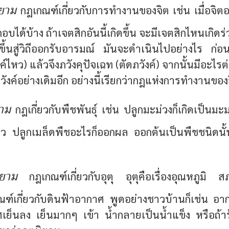
ิยาม
กฎเกณฑ์เกี่ยวกับการทำงานของจิต เช่น เมื่อจิตอย่
ได้บ้าง ถ้าเจตสิกอันนี้เกิดขึ้น จะมีเจตสิกไหนเกิดร
จะขึ้นสู่วิถีออกรับอารมณ์ มันจะดำเนินไปอย่างไร ก่อน
์ไหว) แล้วจึงภวังคุปัจเฉท (ตัดภวังค์) จากนั้นมีอะไ
วังค์อย่างเดิมอีก อย่างนี้เรียกว่ากฎแห่งการทำงานของ
ยาม
กฎเกี่ยวกับพืชพันธุ์ เช่น ปลูกมะม่วงก็เกิดเป็นมะ
ว ปลูกเมล็ดพืชอะไรก็ออกผล ออกต้นเป็นพืชชนิดนั้น 
ิยาม
กฎเกณฑ์เกี่ยวกับอุตุ อุตุคือเรื่องอุณหภูมิ
์เกี่ยวกับดินฟ้าอากาศ พูดอย่างชาวบ้านก็เช่น อาก
เย็นลง เย็นมากๆ เข้า น้ำกลายเป็นน้ำแข็ง หรือถ้าร