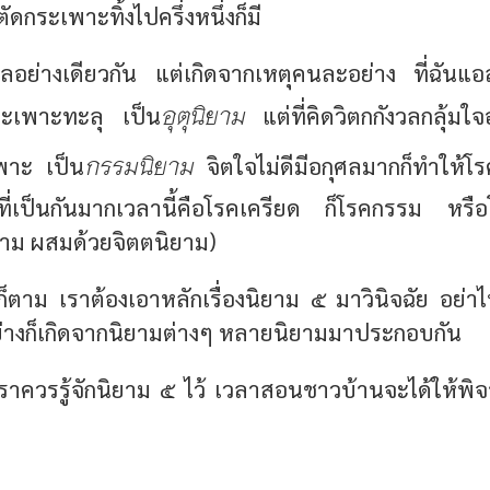
ัดกระเพาะทิ้งไปครึ่งหนึ่งก็มี
ผลอย่างเดียวกัน แต่เกิดจากเหตุคนละอย่าง ที่ฉันแอ
อุตุนิยาม
ระเพาะทะลุ เป็น
แต่ที่คิดวิตกกังวลกลุ้มใ
กรรมนิยาม
พาะ เป็น
จิตใจไม่ดีมีอกุศลมากก็ทำให้โ
่เป็นกันมากเวลานี้คือโรคเครียด ก็โรคกรรม หรื
ิยาม ผสมด้วยจิตตนิยาม)
รก็ตาม เราต้องเอาหลักเรื่องนิยาม ๕ มาวินิจฉัย อย
ย่างก็เกิดจากนิยามต่างๆ หลายนิยามมาประกอบกัน
าเราควรรู้จักนิยาม ๕ ไว้ เวลาสอนชาวบ้านจะได้ให้พ