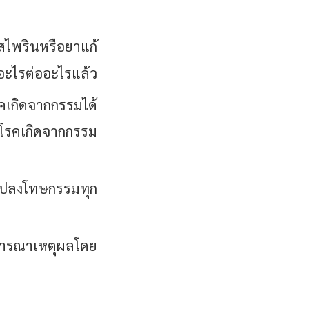
สไพรินหรือยาแก้
จอะไรต่ออะไรแล้ว
รคเกิดจากกรรมได้
อโรคเกิดจากกรรม
่าไปลงโทษกรรมทุก
ิจารณาเหตุผลโดย