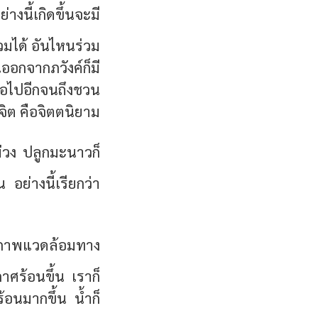
างนี้เกิดขึ้นจะมี
่วมได้ อันไหนร่วม
ออกจากภวังค์ก็มี
รต่อไปอีกจนถึงชวน
จิต คือจิตตนิยาม
ม่วง ปลูกมะนาวก็
อย่างนี้เรียกว่า
 สภาพแวดล้อมทาง
าศร้อนขึ้น เราก็
้อนมากขึ้น น้ำก็