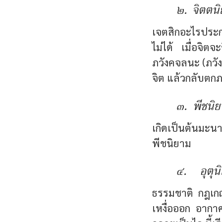
๒. จิตตน
เจตสิกอะไรประกอบ
ไม่ได้ เมื่อจิต
ภวังคจลนะ (ภวังค
จิต แล้วกลับตกภ
๓. พีชนิ
เกิดเป็นต้นมะนา
พีชนิยาม
๔. อุตุน
ธรรมชาติ กฎเกณฑ
เหงื่อออก อากาศ