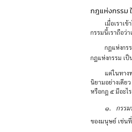
กฎแห่งกรรม ใ
เมื่อเราเข
กรรมนี้เราถือว่า
กฎแห่งกรร
กฎแห่งกรรม เป็
แต่ในทางพ
นิยามอย่างเดียว
หรือกฎ ๕ มีอะไรบ
๑. กรรมน
ของมนุษย์ เช่นที่ว