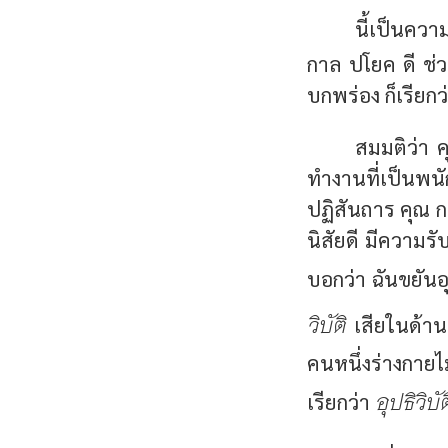
นี้เป็นคว
กาล ปโยค ดี ช่วย
บกพร่อง ก็เรียกว
สมมติว่า คุ
ทำงานที่เป็นพนั
ปฏิสันถาร คุณ ก.
นิสัยดี มีความร
บอกว่า ฉันขยันอุ
วิบัติ
เสียในด้าน
คนหนึ่งร่างกายไ
อุปธิวิบัต
เรียกว่า