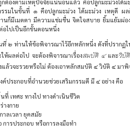
ูกต้องตามเหตุปัจจัยแน่นอนแล้ว คือปลูกมะม่วงได้มะ
รรมในขั้นที่ ๑ คือปลูกมะม่วง ได้มะม่วง เหตุดี ผลก็
านก็มีเมตตา มีความแช่มชื่น จิตใจสบาย ยิ้มแย้มผ่
่อไปเป็นอีกขั้นตอนหนึ่ง
ที่ ๒
ท่านให้ข้อพิจารณาไว้อีกหลักหนึ่ง ดังที่ปรากฏ
สมบัติ ๔
วิบัต
ะให้ผลต่อไป จะต้องพิจารณาเรื่อง
และ
งแล้วจะรวยหรือไม่ ต้องเอาหลักสมบัติ ๔ วิบัติ ๔ มา
งค์ประกอบที่อำนวยช่วยเสริมกรรมดี มี ๔ อย่าง คือ
ถิ่นที่ เทศะ ทางไป ทางดำเนินชีวิต
อ ร่างกาย
 กาลเวลา ยุคสมัย
ือ การประกอบ หรือการลงมือทำ