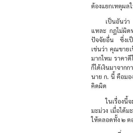
ต้องแยกเหตุผลให
เป็นอันว่
แหละ กฎไม่ผิดหรอ
ปัจจัยอื่น ซึ่ง
เช่นว่า คุณขาย
มากไหม ราคาดีไห
ก็ได้เงินมาจากก
นาย ก. นี้ คือม
คิดผิด
ในเรื่องนี
มะม่วง เมื่อได้ม
ให้ตลอดทั้ง ๒ 