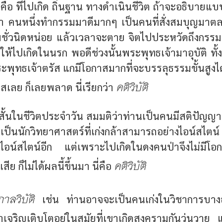
ิ คือ ที่ไปเกิด ถิ่นฐาน ทางดำเนินชีวิต ถ้าจะอธิบาย
นว่า คนหนึ่งทำกรรมมาดีมากๆ เป็นคนที่สั่งสมบุญมา
ชั่วนิดหน่อย แล้วเวลาจะตาย จิตไปประหวัดถึงกรรมชั
้ไปเกิดในนรก พอดีช่วงนั้นพระพุทธเจ้ามาอุบัติ ทั้ง
ระพุทธเจ้าตรัส แกมีโอกาสมากที่จะบรรลุธรรมขั้นสูงได้
คติวิบัติ
าสเลย ก็เลยพลาด นี่เรียกว่า
วงสั้นในชีวิตประจำวัน สมมติว่าท่านเป็นคนมีสติปัญญา
ป็นนักวิทยาศาสตร์ที่เก่งกล้าสามารถอย่างไอน์สไตน์ 
าไอน์สไตน์อีก แต่เพราะไปเกิดในดงคนป่าจึงไม่มี
คติวิบัติ
ิเสีย ก็ไม่ได้ผลนี้ขึ้นมา นี่คือ
กาลวิบัติ
เช่น ท่านอาจจะเป็นคนเก่งในวิชาการบาง
เจริญเติบโตอยู่ในสมัยที่เขาเกิดสงครามกันวุ่นวาย 