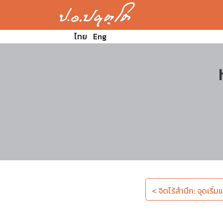
ไทย
Eng
< จิตไร้สำนึก: จุดเริ่ม