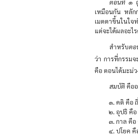
ตอนที่ ๑
ถ
เหมือนกัน หลักก
เมตตาขึ้นในใจท่
แต่จะได้ผลอะไรต
สำหรับ
ตอน
ว่า การที่กรรมจ
คือ ตอนได้มะม่ว
สมบัติ
คืออ
๑. คติ คือ 
๒. อุปธิ คื
๓. กาล คือ
๔. ปโยค ค