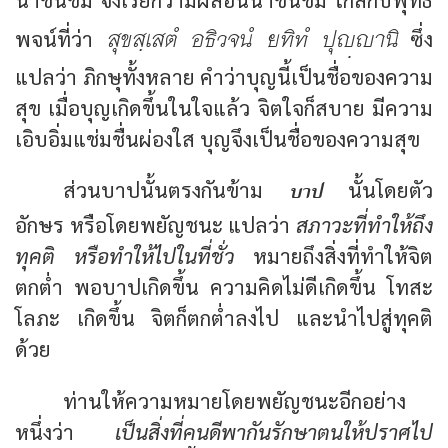
สุขสฺเสตํ อธิวจนํ ยทิทํ ปุฺานิ
พจน์ที่ว่า
ซึ่ง
แปลว่า ภิกษุทั้งหลาย คำว่าบุญนี้เป็นชื่อของความ
สุข เมื่อบุญเกิดขึ้นในใจแล้ว จิตใจก็สบาย มีความ
เอิบอิ่มแช่มชื่นผ่องใส บุญจึงเป็นชื่อของความสุข
บาป
ส่วนบาปนั้นตรงกันข้าม
นั้นโดยตัว
อักษร หรือโดยพยัญชนะ แปลว่า
สภาวะที่ทำให้ถึง
ทุคติ หรือทำให้ไปในที่ชั่ว
หมายถึงสิ่งที่ทำให้จิต
ตกต่ำ พอบาปเกิดขึ้น ความคิดไม่ดีเกิดขึ้น โทสะ
โลภะ เกิดขึ้น จิตก็ตกต่ำลงไป และนำไปสู่ทุคติ
ด้วย
ท่านให้ความหมายโดยพยัญชนะอีกอย่าง
หนึ่งว่า
เป็นสิ่งที่คนดีพากันรักษาตนให้ปราศไป