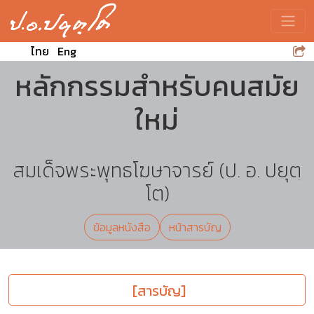
Toggle
ไทย
Eng
หลักกรรมสำหรับคนสมัย
ใหม่
สมเด็จพระพุทธโฆษาจารย์ (ป. อ. ปยุตฺ
โต)
ข้อมูลหนังสือ
หน้าสารบัญ
[สารบัญ]