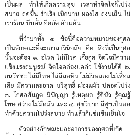
เป็นผล ทำให้เกิดความสุข เวลาทำจิตใจก็โปร่ง
สบาย สดชื่น ร่าเริง เบิกบาน ผ่องใส สงบเย็น ไม่
เร่าร้อน บีบคั้น อึดอัด คับแค้น
ที่ว่ามาทั้ง ๔ ข้อนี้คือความหมายของกุศล
เป็นลักษณะที่จะเอามาวินิจฉัย คือ สิ่งที่เป็นกุศล
นั้นจะต้อง ๑. อโรค ไม่มีโรค เกื้อกูล จิตใจมีความ
แข็งแรงสมบูรณ์ จิตใจคล่องแคล่ว ใช้งานได้ดี ๒.
อนวัชชะ ไม่มีโทษ ไม่มีมลทิน ไม่มัวหมอง ไม่เสื่อม
เสีย มีความสะอาด บริสุทธิ์ ผ่องแผ้ว ปลอดโปร่ง
๓. โกศลสัมภูต มีปัญญา รู้เหตุผล รู้ดีชั่ว รู้คุณรู้
โทษ สว่าง ไม่มืดมัว และ ๔. สุขวิบาก มีสุขเป็นผล
ทำด้วยความโปร่งสบาย ทำแล้วก็แช่มชื่นเย็นใจ
ตัวอย่างลักษณะและอาการของกุศลที่เกิด