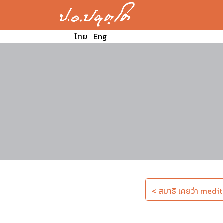
ไทย
Eng
< สมาธิ เคยว่า medita