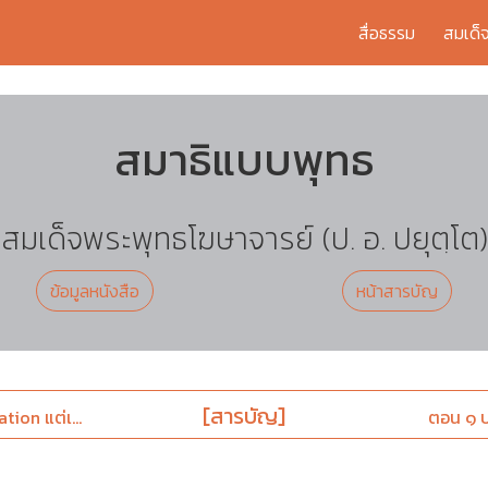
สื่อธรรม
สมเด็
สมาธิแบบพุทธ
สมเด็จพระพุทธโฆษาจารย์ (ป. อ. ปยุตฺโต)
ข้อมูลหนังสือ
หน้าสารบัญ
[สารบัญ]
tion แต่เ...
ตอน ๑ ปฏ