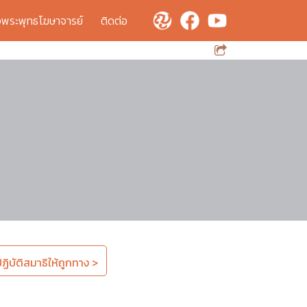
จพระพุทธโฆษาจารย์
ติดต่อ
ิบัติสมาธิให้ถูกทาง >