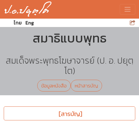
Toggle
ไทย
Eng
สมาธิแบบพุทธ
สมเด็จพระพุทธโฆษาจารย์ (ป. อ. ปยุตฺ
โต)
ข้อมูลหนังสือ
หน้าสารบัญ
[สารบัญ]