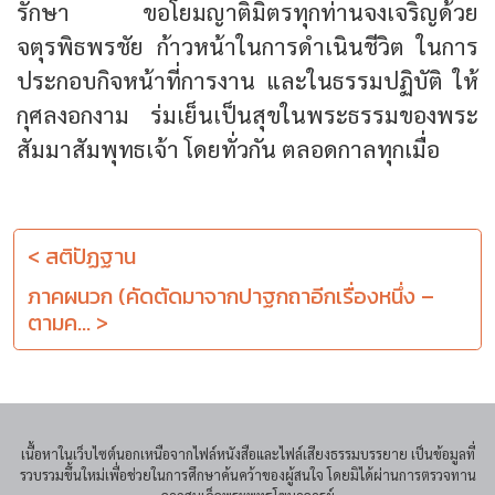
รักษา ขอโยมญาติมิตรทุกท่านจงเจริญด้วย
จตุรพิธพรชัย ก้าวหน้าในการดำเนินชีวิต ในการ
ประกอบกิจหน้าที่การงาน และในธรรมปฏิบัติ ให้
กุศลงอกงาม ร่มเย็นเป็นสุขในพระธรรมของพระ
สัมมาสัมพุทธเจ้า โดยทั่วกัน ตลอดกาลทุกเมื่อ
< สติปัฏฐาน
ภาคผนวก (คัดตัดมาจากปาฐกถาอีกเรื่องหนึ่ง –
ตามค... >
เนื้อหาในเว็บไซต์นอกเหนือจากไฟล์หนังสือและไฟล์เสียงธรรมบรรยาย เป็นข้อมูลที่
รวบรวมขึ้นใหม่เพื่อช่วยในการศึกษาค้นคว้าของผู้สนใจ โดยมิได้ผ่านการตรวจทาน