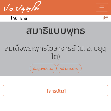
Toggle
ไทย
Eng
สมาธิแบบพุทธ
สมเด็จพระพุทธโฆษาจารย์ (ป. อ. ปยุตฺ
โต)
ข้อมูลหนังสือ
หน้าสารบัญ
[สารบัญ]