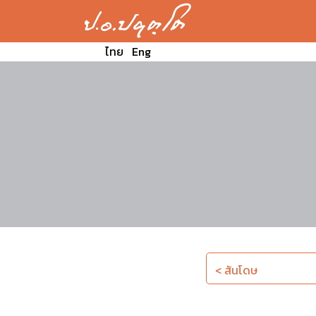
ไทย
Eng
< สันโดษ