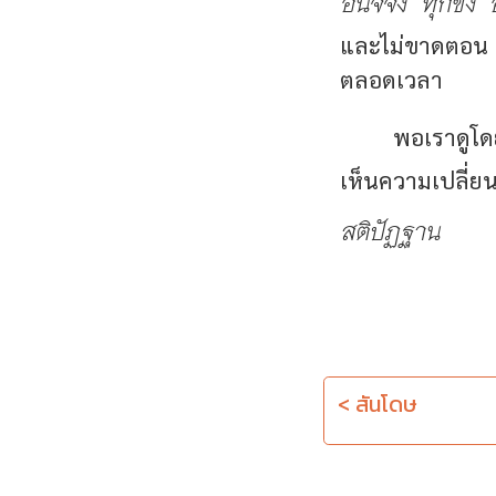
อนิจจัง ทุกขัง
และไม่ขาดตอน ก
ตลอดเวลา
พอเราดูโด
เห็นความเปลี่ย
สติปัฏฐาน
< สันโดษ