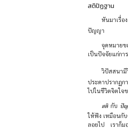
สติปัฏฐาน
หันมาเรื่อง
ปัญญา
จุดหมายขอ
เป็นปัจจัยแก่กา
วิปัสสนามีว
ประดาปรากฏการณ์
ไปในชีวิตจิตใจข
สติ
ปั
กับ
ให้ฟัง เหมือนกับ
ลอยไป เราก็มองไม