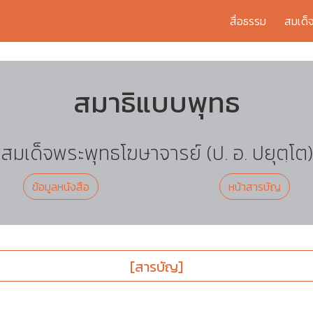
สื่อธรรม
สมเด็
สมาธิแบบพุทธ
สมเด็จพระพุทธโฆษาจารย์ (ป. อ. ปยุตฺโต)
ข้อมูลหนังสือ
หน้าสารบัญ
[สารบัญ]