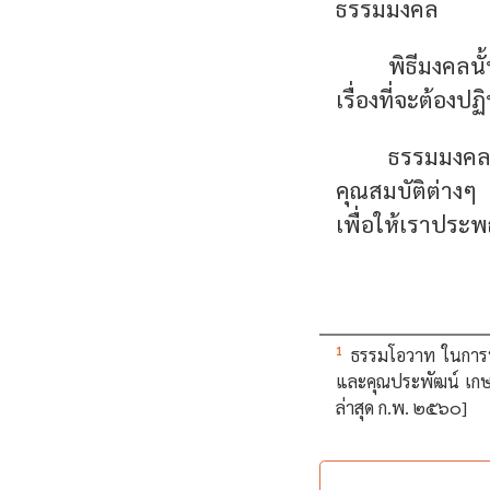
ธรรมมงคล
พิธีมงคลนั้
เรื่องที่จะต้องป
ธรรมมงคล 
คุณสมบัติต่างๆ 
เพื่อให้เราประพฤ
1
ธรรมโอวาท ในการท
และคุณประพัฒน์ เกษ
ล่าสุด ก.พ. ๒๕๖๐]