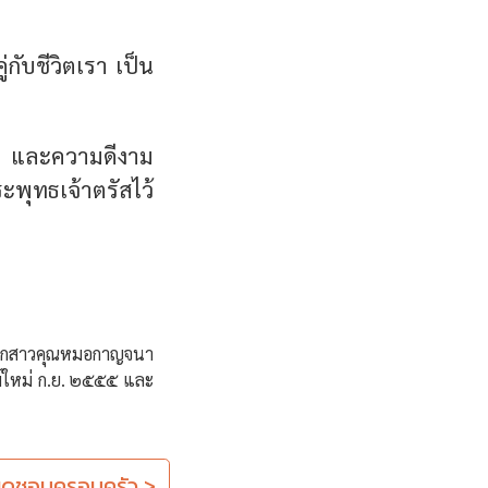
ู่กับชีวิตเรา เป็น
จ และความดีงาม
ะพุทธเจ้าตรัสไว้
ลูกสาวคุณหมอกาญจนา
์ใหม่ ก.ย. ๒๕๕๕ และ
รับผิดชอบครอบครัว >