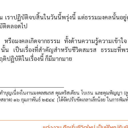
น เราปฏิบัติจบสิ้นในวันนี้พรุ่งนี้ แต่ธรรมมงคลนั้นอยู่ค
ฏิบัติตลอดไป
หรือมงคลเกิดจากธรรม ทั้งด้านความรู้ความเข้าใ
นั้น เป็นเรื่องที่สำคัญสำหรับชีวิตสมรส ธรรมะที่พร
ติปฏิบัติในเรื่องนี้ ก็มีมากมาย
ำบุญเนื่องในงานมงคลสมรส คุณคริสเตียน โบเรน และคุณพิญญา (
สอาด) ๑๖ กุมภาพันธ์ ๒๕๔๔ [ได้จัดปรับขัดเกลาเล็กน้อย ในการพิมพ
แต่งงาน คือเริ่มชีวิตใหม่ เป็นผู้ใหญ่