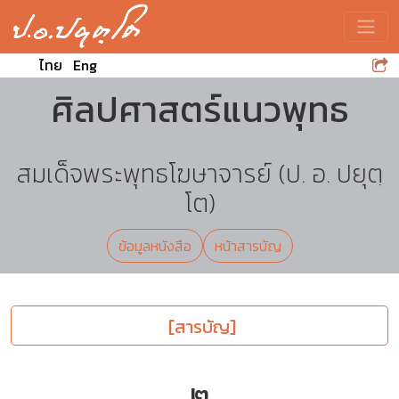
Toggle
ไทย
Eng
ศิลปศาสตร์แนวพุทธ
สมเด็จพระพุทธโฆษาจารย์ (ป. อ. ปยุตฺ
โต)
ข้อมูลหนังสือ
หน้าสารบัญ
[สารบัญ]
๒