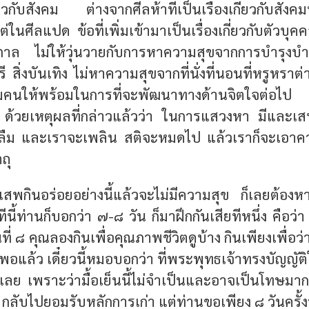
ยวกับสังคม ต่างจากศีลห้าที่เป็นเรื่องเกี่ยวกับสังคมท
่ในศีลแปด ข้อที่เพิ่มเข้ามาเป็นเรื่องเกี่ยวกับตัวบุคคลท
กาล ไม่ให้วุ่นวายกับการหาความสุขจากการบำรุงบำ
 สิ่งบันเทิง ไม่หาความสุขจากที่นั่งที่นอนที่หรูหราต่า
ยมคนให้พร้อมในการที่จะพัฒนาทางด้านจิตใจต่อไป ซึ่ง
 ด้วยเหตุผลที่กล่าวแล้วว่า ในการแสวงหา มีและเสพว
ะลืม และเราจะเพลิน สติจะหมดไป แล้วเราก็จะเอาค
ถุ
งเสพกินอร่อยอย่างนี้แล้วจะไม่มีความสุข ก็เลยต้องหาว
ทีนี้ท่านก็บอกว่า ๗-๘ วัน ก็มาฝึกกันเสียทีหนึ่ง คือว
ที่ ๘ คุณลองกินเพื่อคุณภาพชีวิตดูบ้าง กินเพียงเพื่อว่าใ
งพอแล้ว เดี๋ยวนี้หมอบอกว่า ที่พระพุทธเจ้าทรงบัญญัติ
สุดเลย เพราะว่ามื้อเย็นนี้ไม่จำเป็นและอาจเป็นโทษมาก
 กลับไปยอมรับหลักการเก่า แต่ท่านขอเพียง ๘ วันครั้งห