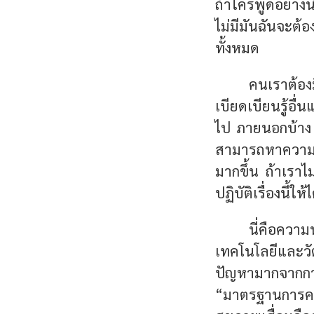
ถ้าใครพูดอย่างนี
ไม่มีมันฉันจะต
ทั้งหมด
คนเราต้องม
เบียดเบียนรู้อื่
ไป ภายนอกบ้าง 
สามารถหาความส
มากขึ้น ถ้าเราไ
ปฏิบัติเรื่องนี้ใ
นี่คือคว
เทคโนโลยีและวัต
ปัญหามากจากการบ
“มาตรฐานการครอ