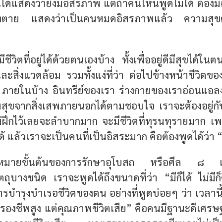
้ได้แสดงว่ายังมีอิสรภาพ แต่ถ้าคนไหนพูดไม่ได้ ต้องมีฉั
้องตาย แสดงว่าเป็นคนหมดอิสรภาพแล้ว ความสุขต้อ
ีชีวิตที่อยู่ได้ด้วยตนเองบ้าง ทั้งเพื่ออยู่ดีมีสุขได
นและสิ่งแวดล้อม รวมทั้งแง่ที่ว่า ต่อไปข้างหน้าชีวิต
ภายในบ้าง อินทรีย์ของเรา ร่างกายของเราอ่อนแอลง 
ุขจากสิ่งเสพภายนอกได้ตามชอบใจ เราจะต้องอยู่ก
ม่ฝึกไว้เลยจะลำบากมาก จะมีชีวิตที่ทุรนทุรายมาก เ
ห้ได้ แล้วเราจะเป็นคนที่เป็นอิสระมาก คือต้องพูดได้ว่า “มี
ามหมายขั้นต้นของการรักษาอุโบสถ หรือศีล ๘ แล
ถุบางชนิด เราจะพูดได้ถึงขนาดที่ว่า “มีก็ได้ ไม่มีก็
ำรุงบำเรอชีวิตของตน อย่างที่พูดบ่อยๆ ว่า เวลานี้
งชีพสูง แต่คุณภาพชีวิตเสีย” คือคนมีฐานะดีเศรษฐก