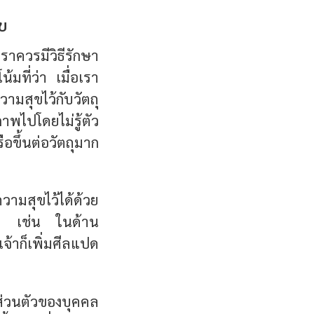
ุข
 เราควรมี
วิธีรักษา
มที่ว่า เมื่อเรา
ามสุขไว้กับวัตถุ
าพไปโดยไม่รู้ตัว
อขึ้นต่อวัตถุมาก
มสุขไว้ได้ด้วย
างๆ เช่น ในด้าน
้าก็เพิ่มศีลแปด
งส่วนตัวของบุคคล