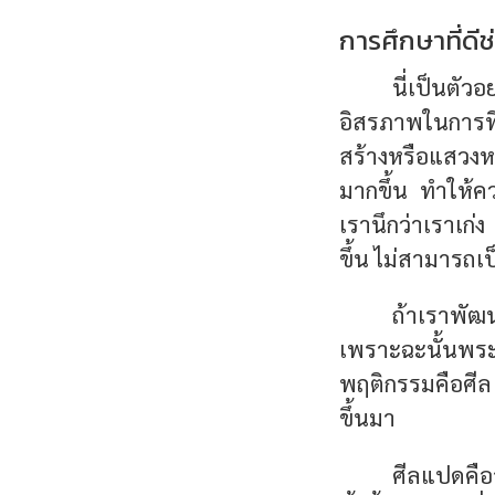
การศึกษาที่ดี
นี่เป็นตัวอ
อิสรภาพในการที
สร้างหรือแสวงหา
มากขึ้น ทำให้คว
เรานึกว่าเราเก่
ขึ้น ไม่สามารถเ
ถ้าเราพั
เพราะฉะนั้นพระ
พฤติกรรมคือศีล
ขึ้นมา
ศีลแปดคืออ