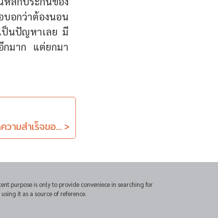
นหลักประกันของ
อบอกว่าต้องนอน
่เป็นปัญหาเลย มี
ีอีกมาก แต่ยกมา
ัดความสำเร็จขอ... >
t purpose is only to provide conveniece in searching for
sing it as a source of reference.