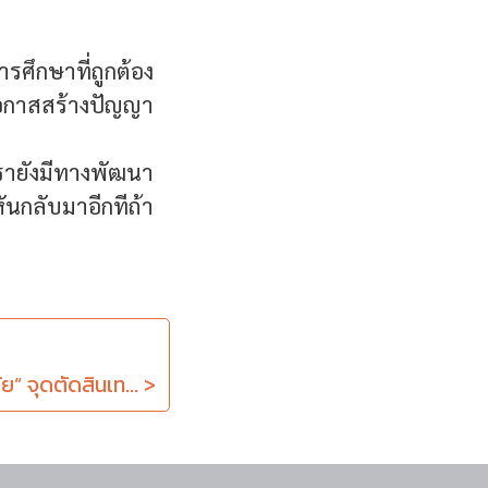
ารศึกษาที่ถูกต้อง
โอกาสสร้างปัญญา
 เรายังมีทางพัฒนา
ันกลับมาอีกทีถ้า
” จุดตัดสินเท... >