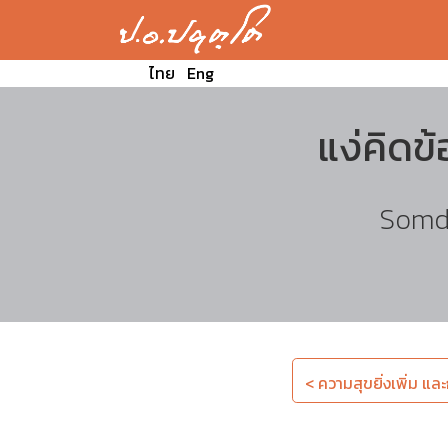
ไทย
Eng
แง่คิดข
Somde
< ความสุขยิ่งเพิ่ม และก