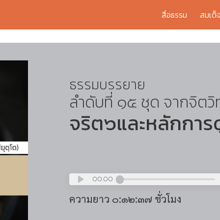
สื่อธรรม
สมเด็
ธรรมบรรยาย
ลำดับที่ ๑๕ ชุด จากจิตวิ
จริต๖และหลักการด
00:00
ความยาว ๐:๑๒:๓๗ ชั่วโมง