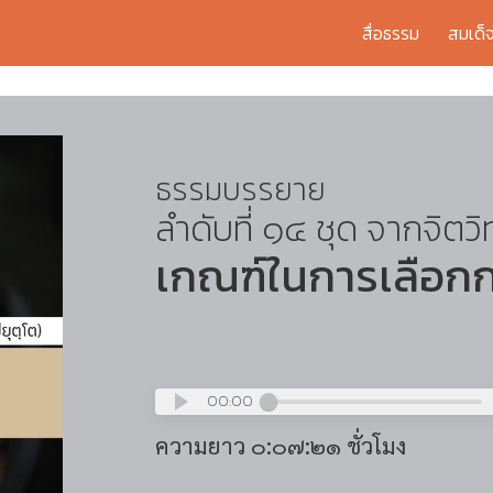
สื่อธรรม
สมเด็
ธรรมบรรยาย
ลำดับที่ ๑๔ ชุด จากจิตวิ
เกณฑ์ในการเลือก
00:00
ความยาว ๐:๐๗:๒๑ ชั่วโมง