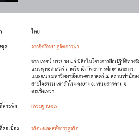
า
ไทย
นชุด
จากจิตวิทยา สู่จิตภาวนา
จาก เทศน์ บรรยาย แก่ นิสิตในโครงการฝึกปฏิบัติทางจ
แนวพุทธศาสตร์ ภาควิชาจิตวิทยาการศึกษาและการ
แนะแนว มหาวิทยาลัยเกษตรศาสตร์ ณ สถานพำนักสง
สายใจธรรม เขาสำโรง-ดงยาง อ. พนมสารคาม จ.
ฉะเชิงเทรา
งที่ควรฟัง
กรรมฐาน๔๐
ที่ต่อเนื่อง
จริต๖และหลักการดูจริต