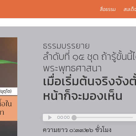
สื่อธรรม
สมเด็
ธรรมบรรยาย
ลำดับที่ ๑๕ ชุด ถ้ารู้ขั้นนี้
พระพุทธศาสนา
เมื่อเริ่มต้นจริงจัง
หน้าก็จะมองเห็น
00:00
ความยาว ๐:๓๓:๒๖ ชั่วโมง