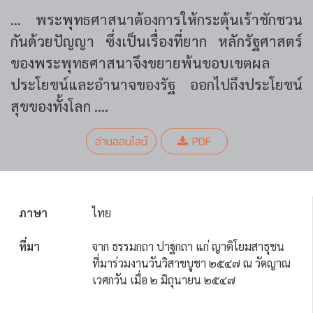
... พระพุทธศาสนาต้องการให้กระตุ้นเร้าชักชวน
กันด้วยปัญญา ซึ่งเป็นเรื่องที่ยาก หลักรัฐศาสตร์
ของพระพุทธศาสนาจึงขยายพ้นขอบเขตผล
ประโยชน์และอำนาจของรัฐ ออกไปถึงประโยชน์
สุขของทั้งโลก
....
อ่านออนไลน์
PDF
ภาษา
ไทย
ที่มา
จาก ธรรมกถา ปาฐกถา แก่ ญาติโยมสาธุชน
ที่มาร่วมงานวันวิสาขบูชา ๒๕๔๗ ณ วัดญาณ
เวศกวัน เมื่อ ๒ มิถุนายน ๒๕๔๗