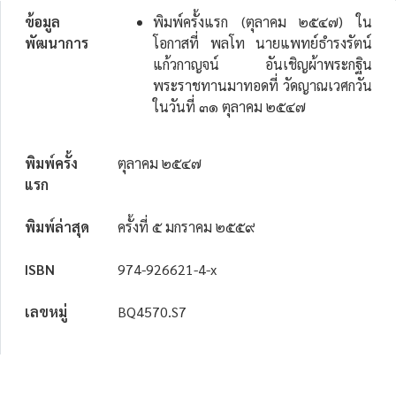
ข้อมูล
พิมพ์ครั้งแรก (ตุลาคม ๒๕๔๗) ใน
พัฒนาการ
โอกาสที่ พลโท นายแพทย์ธำรงรัตน์
แก้วกาญจน์ อันเชิญผ้าพระกฐิน
พระราชทานมาทอดที่ วัดญาณเวศกวัน
ในวันที่ ๓๑ ตุลาคม ๒๕๔๗
พิมพ์ครั้ง
ตุลาคม ๒๕๔๗
แรก
พิมพ์ล่าสุด
ครั้งที่ ๕ มกราคม ๒๕๕๙
ISBN
974-926621-4-x
เลขหมู่
BQ4570.S7