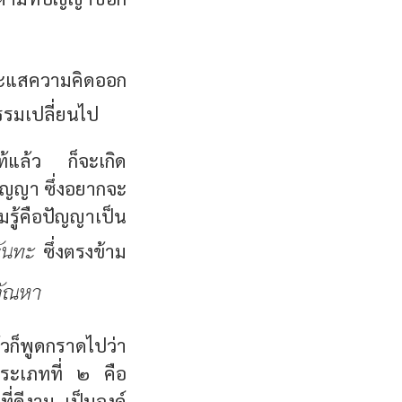
ระแสความคิดออก
รรมเปลี่ยนไป
่แท้แล้ว ก็จะเกิด
บปัญญา ซึ่งอยากจะ
มรู้คือปัญญาเป็น
ันทะ
ซึ่งตรงข้าม
ัณหา
วก็พูดกราดไปว่า
กประเภทที่ ๒ คือ
ที่ดีงาม เป็นองค์