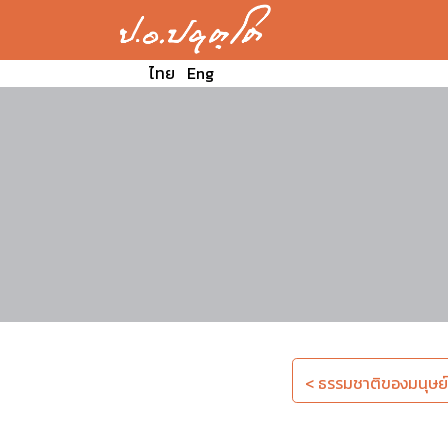
ไทย
Eng
< ธรรมชาติของมนุษย์ที