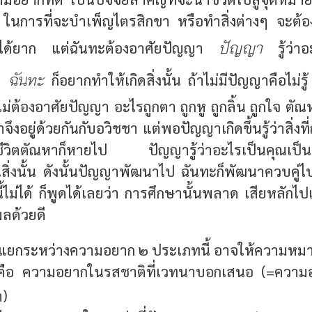
นการที่จะบำเพ็ญไตรสิกขา หรือทำสิ่งต่างๆ จะต้อ
ปัญญา
็จได้ยาก แต่ฉันทะต้องอาศัยปัญญา
รู้ว่าอะ
ฉันทะ
ิง
ก็อยากทำให้เกิดสิ่งนั้น ถ้าไม่มีปัญญาคือไม่รู้
ไม่ต้องอาศัยปัญญา อะไรถูกตา ถูกหู ถูกลิ้น ถูกใจ ตั
าจึงอยู่ด้วยกันกับอวิชชา แต่พอปัญญาเกิดขึ้นรู้ว่าสิ่งที
ชีวิตตัณหาก็หายไป ปัญญารู้ว่าอะไรเป็นคุณเป็น
ในสิ่งนั้น ดังนั้นปัญญาพัฒนาไป ฉันทะก็พัฒนาควบคู
ี้ไม่ได้ ก็พูดได้เลยว่า การศึกษานั้นพลาด เสียหลักไป
ผลด้วยดี
้จักแยกระหว่างความอยาก ๒ ประเภทนี้ อาจให้ความหมา
ือ ความอยากในรสชาติที่เวทนาบอกเสนอ (=ความอยาก
า)