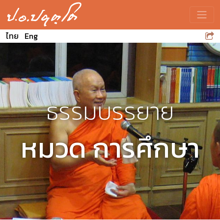
Toggle
ไทย
Eng
ธรรมบรรยาย
หมวด การศึกษา