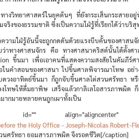
างวิทยาศาสตร์ในยุคต้นๆ ที่ยังกระเส็นกระสายอยู่นั้น 
จริงของธรรมชาติ ซึ่งเป็นความใฝ่รู้ที่เรียกได้ว่าบริ
าความใฝ่รู้อันนี้จะถูกกดดันด้วยแรงบีบคั้นของศาสน­
ับว่าทางศาสนจักร คือ ทางศาสนาคริสต์นั้นได้ตั้งศา
ition ขึ้นมา เพื่อเอาคนที่แสดงความสงสัยในคัมภีร
ื่อในคำสอนของศาสนา ไปขึ้นศาลพิจารณาโทษ อย่าง
บดวงอาทิตย์ขึ้นมา ก็ถูกจับขึ้นศาลไต่สวนศรัทธา หรือ
ลงโทษให้ดื่มยาพิษ เสร็จแล้วกาลิเลโอสารภาพผิด ก
ีกมากมายหลายคนถูกเผาทั้งเป็น
on id="" align="aligncenter" wi
สวนศรัทธา ยอมสารภาพผิด จึงรอดชีวิต[/caption]