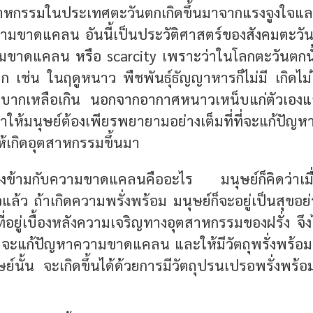
ตสาหกรรมในประเทศตะวันตกเกิดขึ้นมาจากแรงจูงใจ
วามขาดแคลน อันนี้เป็นประวัติศาสตร์ของสังคมตะวันต
ขาดแคลน หรือ scarcity เพราะว่าในโลกตะวันตกนั้น 
 เช่น ในฤดูหนาว พืชพันธุ์ธัญญาหารก็ไม่มี เกิดไม่ได
บากเหลือเกิน นอกจากอากาศหนาวเหน็บแก่ตัวเองแ
ทำให้มนุษย์ต้องเพียรพยายามอย่างเต็มที่ที่จะแก้ป
ห้เกิดอุตสาห­กรรมขึ้นมา
ข้ามกับความขาดแคลนคืออะไร มนุษย์ก็คิดว่าเมื
้ว ถ้าเกิดความพรั่งพร้อม มนุษย์ก็จะอยู่เป็นสุขอย
ี่อยู่เบื้องหลังความเจริญทางอุตสาหกรรมของฝรั่ง จึงไ
่า จะแก้ปัญหาความขาดแคลน และให้มีวัตถุพรั่งพร้อ
นั้น จะเกิดขึ้นได้ด้วยการมีวัตถุปรนเปรอพรั่งพร้อมอ