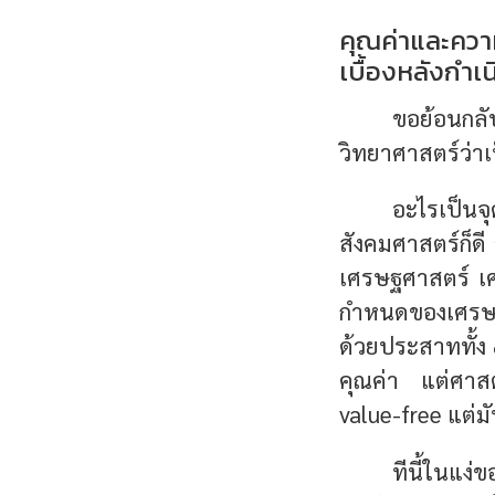
คุณค่าและความ
เบื้องหลังกำ
ขอย้อนกลั
วิทยาศาสตร์ว่าเ
อะไรเป็น
สังคมศาสตร์ก็ดี 
เศรษฐศาสตร์ เศ
กำหนดของเศรษฐศา
ด้วยประสาททั้ง ๕
คุณค่า แต่ศาสต
value-free แต่มั
ทีนี้ในแง่