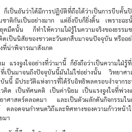
ก็เป็นอันว่าได้มีการปฏิบัติที่ถือได้ว่าเป็นการบีบคั้
าติกันเป็นอย่างมาก แต่ยิ่งบีบก็ยิ่งดิ้น เพราะฉะนั
ุคมืดนั้น ก็ทำให้ความใฝ่รู้ในความจริงของธรรมชาติ
ังติดเป็นนิสัยของชาวตะวันตกสืบมาจนปัจจุบัน หรืออย่
สิ่งที่น่าพิจารณาสังเกต
ม แรงจูงใจอย่างที่ว่ามานี้ ก็ยังถือว่าเป็นความใฝ่รู้ที่บ
ี่เป็นมาจนถึงปัจจุบันนี้มันไม่ใช่อย่างนั้น
วิทยาศาส
จุบันนี้ มีประวัติแห่งการที่ได้รับอิทธิพลครอบงำจาก
วคิด เป็นทัศนคติ เป็นค่านิยม เป็นแรงจูงใจที่พ่วงแฝ
ทยาศาสตร์ตลอดมา และเป็นตัวผลักดันกิจกรรมในกา
์ ตลอดจนกำหนดวิถีและทิศทางของความก้าวหน้าใ
อยมา