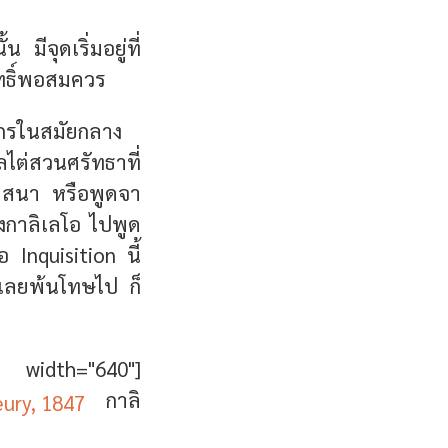
มีจุดเริ่มอยู่ที่
สุทธิ์พอสมควร
จักรในสมัยกลาง
ลไต่สวนศรัทธาที่
์ศาสนา หรือพูดจา
กาลิเลโอ ไปพูด
 Inquisition นี้
็เลยพ้นโทษไป ก็
dth="640"]
กาลิ