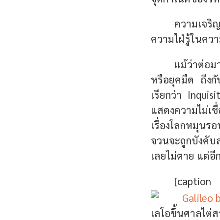
ความเจริญท
ความใฝ่รู้ในความ
แม้ว่าต่อม
หรือยุคมืด ถึงก
เรียกว่า Inquis
แสดงความไม่เช
เรื่องโลกหมุนรอ
จวนจะถูกบังคับ
เลยไม่ตาย แต่อ
[capti
เลโอขึ้นศาลไต่