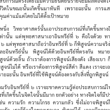
สบการณ์ตรงโดยไม่มีความยินดียินร้ายจะมีผลต่อจิตใจ
ีวิตในขณะนั้นเกิดขึ้นมาทันที เพราะฉะนั้น
การแส
่มีคุณค่าแม้แต่โดยไม่ได้ตั้งเป้าหมาย
หนึ่ง วิทยาศาสตร์นั้นเอาประสบการณ์ที่เกิดขึ้นทาง
่านั้น แต่พุทธศาสนาเอาอินทรีย์ที่ ๖ คือใจด้วย ท
่ ๖ แต่พุทธศาสนาถือว่าอินทรีย์ที่ ๖ ก็พิสูจน์ความจริง
ะอินทรีย์นั้น พิสูจน์ได้ด้วยอินทรีย์ที่ตรงกัน ห
ิสูจน์ด้วยลิ้น ถ้าเราต้องการพิสูจน์เสียงดัง เสียงเบา ก็
จน์ไม่ได้ หรือเราต้องการพิสูจน์สีดำ สีแดง เราจะเอา
ราะฉะนั้น
อินทรีย์ที่ใช้พิสูจน์ต้องตรงกับสิ่งที่ถูกพิสูจน์
ยอมรับอินทรีย์ที่ ๖ เราจะขาดความรู้ต่อประสบการณ
่เกิดขึ้นในจิตใจนั้นมีมาก
ยกตัวอย่าง ทางจิตใจก็มีป
เช่น ความรัก ความโกรธ ความกลัว ซึ่งไม่อาจพิสูจน์ได
รัก เราก็รู้แก่ใจของเราเอง พิสูจน์ได้ เวลามีความก