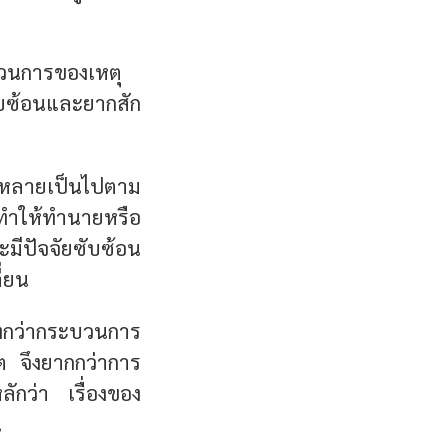
­บวนการของเหตุ
ับซ้อนและยากสัก
งหลายเป็นไปตาม
็ทำให้ทำนายหรือ
มีปัจจัยซับซ้อน
ี่ยน
ิ่งกว่ากระบวนการ
 จึงยากกว่าการ
ลักว่า เรื่องของ
น