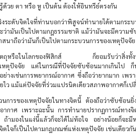
ู้ด้วย ตา หรือ หู เป็นต้น ต้องให้อินทรีย์ตรงกัน
จริงระดับจิตใจที่ท่านบอกว่าพิสูจน์ทำนายได้ตามกระ
พราะว่ามันเป็นไปตามกฎธรรมชาติ แม้ว่ามันจะมีความซ
าสนาถือว่ามันก็เป็นไปตามกระบวนการของเหตุปัจจัย
ัตถุหรือในโลกของฟิสิกส์ ก็ยอมรับว่าสิ่งทั้
ตุปัจจัย แต่ในกรณีที่ปัจจัยซับซ้อนมากเกินไป ก
อย่างเช่นการพยากรณ์อากาศ ซึ่งถือว่ายากมาก เพราะ
ไว แม้แต่ปัจจัยที่ร่วมแปรนิดเดียวสภาพอากาศก็เปล
วนการของเหตุปัจจัยในทางจิตนี้ ต้องถือว่าซับซ้อนย
ในอากาศ เพราะฉะนั้น
การทำนายปรากฏการณ์ทางจิต
ถ้ามองในแง่นี้แล้วก็จะได้ไม่ท้อใจ อย่างน้อยก็จะมีห
ตใจก็เป็นไปตามกฎเกณฑ์แห่งเหตุปัจจัย เช่นเดียวกั