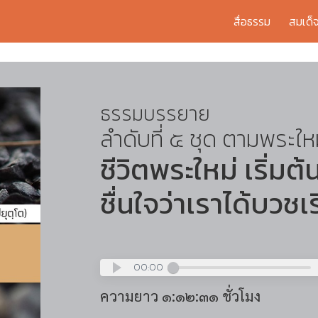
สื่อธรรม
สมเด็
ธรรมบรรยาย
ลำดับที่ ๕ ชุด ตามพระให
ชีวิตพระใหม่ เริ่มต
ชื่นใจว่าเราได้บวชเ
00:00
ความยาว ๑:๑๒:๓๑ ชั่วโมง