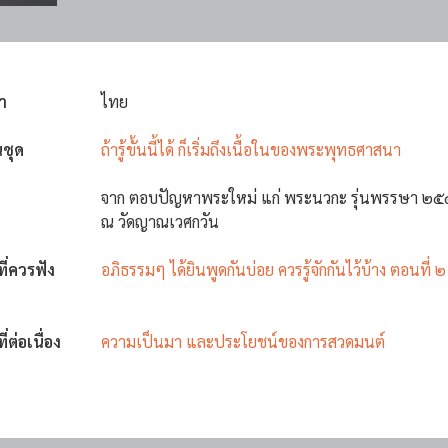
า
ไทย
นชุด
ถ้ารู้ขั้นนี้ได้ ก็เริ่มถึงเนื้อในของพระพุทธศาสนา
จาก ตอบปัญหาพระใหม่ แก่ พระนวกะ รุ่นพรรษา ๒
ณ วัดญาณเวศกวัน
งที่ควรฟัง
อภิธรรมๆ ได้ยินพูดกันบ่อย ควรรู้จักกันไว้บ้าง ตอนที่ ๒
ที่ต่อเนื่อง
ความเป็นมา และประโยชน์ของการสวดมนต์