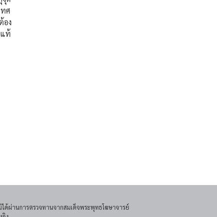
เทศ
ต้อง
่แท้
โดยมิได้ผ่านการตรวจทานจากสมเด็จพระพุทธโฆษาจารย์
งอิง