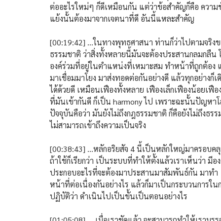
ต่ออะไรใหม่ๆ ก็ดีเหมือนกัน แต่ว่าข้อสำคัญก็คือ ความข
แย้งนั้นต้องมาจากเจตนาที่ดี อันนี้แหละสำคัญ
[00:19:42] ...ในทางพุทธศาสนา ท่านก็ว่าไปตามจริง
ธรรมชาติ ว่าสิ่งทั้งหลายนี้มันจะต้องประสานกลมกลืน 
องค์ร่วมที่อยู่ในตำแหน่งที่เหมาะสม ทำหน้าที่ถูกต้อง 
มาเชื่อมมาโยง มาส่งทอดต่อกันอย่างดี แล้วทุกอย่างก็เ
ได้ด้วยดี เหมือนเฟืองทั้งหลาย เฟืองเล็กเฟืองน้อยเฟือ
ที่มันเข้ากันดี ก็เป็น harmony ไป เพราะฉะนั้นปัญหา
ปัจจุบันคือว่า มันยังไม่ถึงกฎธรรมชาติ ก็คือยังไม่ถึงธรร
ไม่สามารถเข้าถึงความเป็นจริง
[00:38:43] ...หลักอริยสัจ 4 นี้เป็นหลักใหญ่มาครอบคล
ถ้าใช้ก็เรียกว่า เป็นระบบที่ทำให้ตั้งแล้วเราเห็นว่า มีอง
ประกอบอะไรที่จะต้องมาประสานมาสัมพันธ์กัน มาทำ
หน้าที่ต่อเนื่องกันอย่างไร แล้วก็มาเป็นกระบวนการใน
ปฏิบัติว่า ดำเนินไปเป็นขั้นเป็นตอนอย่างไร
[01:05:08] … เมื่อเราชัดแล้ว จะสามารถทำให้เราบรรล