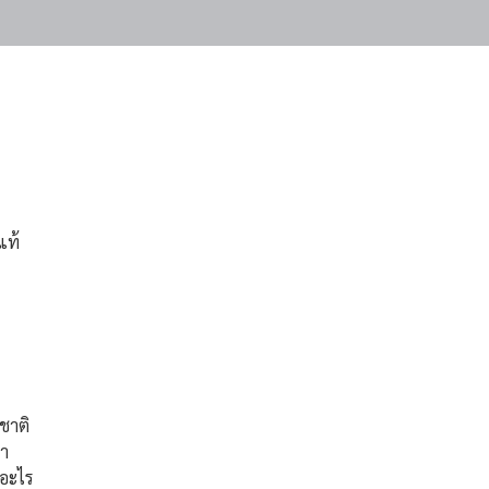
or
Space
to
show
volume
slider.
แท้
ชาติ
มา
 อะไร