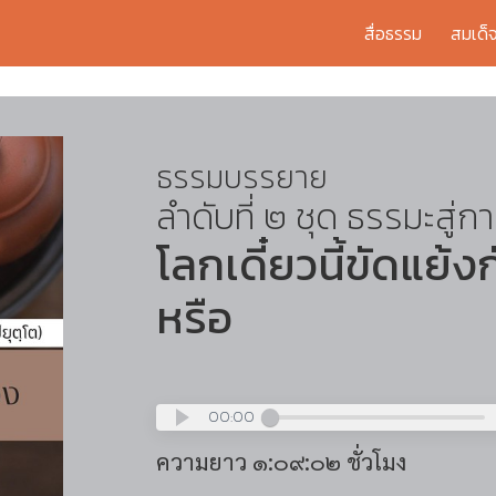
สื่อธรรม
สมเด็
ธรรมบรรยาย
ลำดับที่ ๒ ชุด ธรรมะสู่ก
โลกเดี๋ยวนี้ขัดแย้
หรือ
00:00
ความยาว ๑:๐๙:๐๒ ชั่วโมง