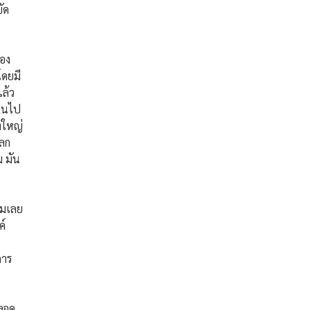
ัด
ของ
โดยมี
แล้ว
ดินไป
งใหญ่
โลก
ม มัน
ุมเลย
ค์
การ
ุจุด