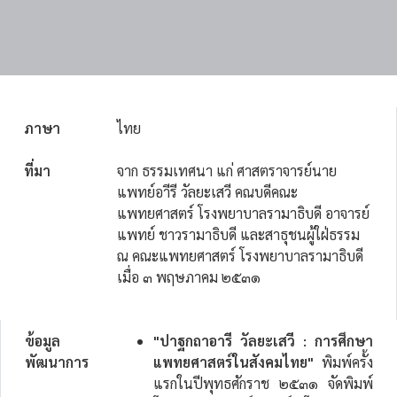
ภาษา
ไทย
ที่มา
จาก ธรรมเทศนา แก่ ศาสตราจารย์นาย
แพทย์อาีรี วัลยะเสวี คณบดีคณะ
แพทยศาสตร์ โรงพยาบาลรามาธิบดี อาจารย์
แพทย์ ชาวรามาธิบดี และสาธุชนผู้ใฝ่ธรรม
ณ คณะแพทยศาสตร์ โรงพยาบาลรามาธิบดี
เมื่อ ๓ พฤษภาคม ๒๕๓๑
ข้อมูล
"ปาฐกถาอารี วัลยะเสวี : การศึกษา
พัฒนาการ
แพทยศาสตร์ในสังคมไทย"
พิมพ์ครั้ง
แรกในปีพุทธศักราช ๒๕๓๑ จัดพิมพ์