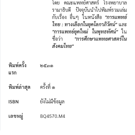
โดย คณะแพทย์ศาสตร์ โรงพยาบาล
รามาธิบดี ปัจจุบันนำไปพิมพ์รวมเล่ม
กับเรื่อง อื่นๆ ในหนังสือ
"การแพทย์
ไทย : ทางเลือกในยุคโลกาภิวัตน์"
และ
"การแพทย์ยุคใหม่ ในพุทธทัศน์"
ใน
ชื่อว่า
"การศึกษาแพทยศาสตร์ใน
สังคมไทย"
พิมพ์ครั้ง
๒๕๓๑
แรก
พิมพ์ล่าสุด
ครั้งที่ ๑
ISBN
ยังไม่มีข้อมูล
เลขหมู่
BQ4570.M4