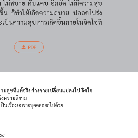
อง ไม่สบาย คับแคบ อึดอัด ไม่มีความสุข
ขึ้น ก็ทำให้เกิดความสบาย ปลอดโปร่ง
เป็นความสุข การเกิดขึ้นภายในจิตใจที่
PDF
วามสุขที่แท้จริง:ร่างกายเปลี่ยนแปลงไป จิตใจ
ห่งความดีงาม
่เป็นเรื่องเฉพาะบุคคลออกไปด้วย
๕๖๓