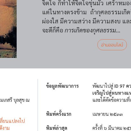
จิตใจ ก็ทำให้จิตใจขุ่นมัว เศร้าหม
แต่ในทางตรงข้าม ถ้ากุศลธรรมเกิด
ผ่องใส มีความสว่าง มีความสงบ และ
จะดีก็คือ
การเกิดของกุศลธรรม...
อ่านออนไลน์
ข้อมูลพัฒนาการ
พัฒนาไปสู่
ID 97 ค
เจริญไปสู่หนทางแ
มเกสรี บุลสุข ณ
และได้ตัดข้อความที
พิมพ์ครั้งแรก
เมษายน ๒๕๓๓
เปลี่ยนแปลงไป
ดีงาม
พิมพ์ล่าสุด
ครั้งที่ ๖ มีนาคม ๒