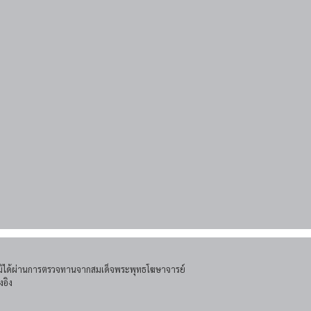
โดยมิได้ผ่านการตรวจทานจากสมเด็จพระพุทธโฆษาจารย์
งอิง