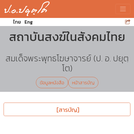
Toggle
ไทย
Eng
สถาบันสงฆ์ในสังคมไทย
สมเด็จพระพุทธโฆษาจารย์ (ป. อ. ปยุตฺ
โต)
ข้อมูลหนังสือ
หน้าสารบัญ
[สารบัญ]