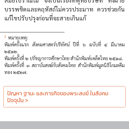
สมัยโบราณไม่ จึงเป็นเรื่องที่พุทธบริษัท ทั้งฝ่าย
บรรพชิตและคฤหัสถ์ไม่ควรประมาท ควรช่วยกัน
แก้ไขปรับปรุงก่อนที่จะสายเกินแก้
1
หมายเหตุ:
พิมพ์ครั้งแรก
สังคมศาสตร์ปริทัศน์
ปีที่ ๖ ฉบับที่ ๔ มีนาคม
๒๕๑๒.
พิมพ์ครั้งที่ ๒
ปรัชญาการศึกษาไทย
สำนักพิมพ์เคล็ดไทย ๒๕๑๘.
พิมพ์ครั้งที่ ๓
สถาบันสงฆ์กับสังคมไทย
สำนักพิมพ์มูลนิธิโกมลคีม
ทอง ๒๕๒๗.
ปัญหา ฐานะ และภารกิจของพระสงฆ์ ในสังคม
ปัจจุบัน >