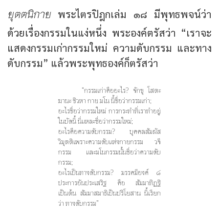
ยุตตนิกาย
พระไตรปิฎกเล่ม ๑๘ มีพุทธพจน์ว่า
ด้วยเรื่องกรรมในแง่หนึ่ง พระองค์ตรัสว่า
“เราจะ
แสดงกรรมเก่ากรรมใหม่ ความดับกรรม และทาง
ดับกรรม”
แล้วพระพุทธองค์ก็ตรัสว่า
“กรรมเก่าคืออะไร? จักขุ โสตะ
ฆานะ ชิวหา กาย มโน นี้ชื่อว่ากรรมเก่า;
อะไรชื่อว่ากรรมใหม่ การกระทำที่เราทำอยู่
ในบัดนี้ นี่แหละชื่อว่ากรรมใหม่;
อะไรคือความดับกรรม? บุคคลสัมผัส
วิมุตติเพราะความดับแห่งกายกรรม วจี
กรรม และมโนกรรมนั้นชื่อว่าความดับ
กรรม;
อะไรเป็นทางดับกรรม? มรรคมีองค์ ๘
ประการอันประเสริฐ คือ สัมมาทิฏฐิ
เป็นต้น สัมมาสมาธิเป็นปริโยสาน นี้เรียก
ว่า ทางดับกรรม”