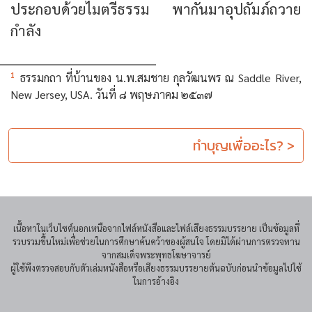
ประกอบด้วยไมตรีธรรม พากันมาอุปถัมภ์ถวาย
กำลัง
1
ธรรมกถา ที่บ้านของ น.พ.สมชาย กุลวัฒนพร ณ Saddle River,
New Jersey, USA. วันที่ ๘ พฤษภาคม ๒๕๓๗
ทำบุญเพื่ออะไร? >
เนื้อหาในเว็บไซต์นอกเหนือจากไฟล์หนังสือและไฟล์เสียงธรรมบรรยาย เป็นข้อมูลที่
รวบรวมขึ้นใหม่เพื่อช่วยในการศึกษาค้นคว้าของผู้สนใจ โดยมิได้ผ่านการตรวจทาน
จากสมเด็จพระพุทธโฆษาจารย์
ผู้ใช้พึงตรวจสอบกับตัวเล่มหนังสือหรือเสียงธรรมบรรยายต้นฉบับก่อนนำข้อมูลไปใช้
ในการอ้างอิง