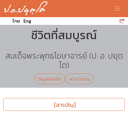
Toggle
ไทย
Eng
ชีวิตที่สมบูรณ์
สมเด็จพระพุทธโฆษาจารย์ (ป. อ. ปยุตฺ
โต)
ข้อมูลหนังสือ
หน้าสารบัญ
[สารบัญ]