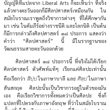
บัญญัติที่แปลจาก Liberal Arts ก็จะเห็นว่า ที่จริง
แล้วทางตะวันออกก็มีศิลปศาสตร์เหมือนกัน ใน
สมัยโบราณเราพูดถึงวิชาการต่างๆ ที่ได้ศึกษากัน
มา เช่น ในคัมภีร์อย่างราชนีติ และโลกนิติ เป็นต้น
ก็มีการกล่าวถึงศิลปศาสตร์ ๑๘ ประการ แสดงว่า
คำว่า “ศิลปศาสตร์” นี้ มีในรากฐานของ
วัฒนธรรมสายตะวันออกด้วย
ศิลปศาสตร์ ๑๘ ประการนี้ ที่จริงไม่ได้เรียก
ศิลปศาสตร์ ตัวศัพท์แท้ๆ เรียกแค่ศิลปะเท่านั้น
สิปฺป
ศิลฺป
คือเรียกว่า
ในภาษาบาลี และ
ในภาษา
สันสกฤต ศิลปะนั้นเป็นวิชาการอยู่ในตัวของมัน
เอง คือเรียกวิชาการทั้งหมดว่าเป็นศิลปะ ซึ่งก็
แปลกที่ไปตรงกับภาษาอังกฤษ ที่ว่าในสมัยโบราณ