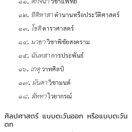
๑๑. ติกิจฉา
วิชาแพทย์
๑๒. อิติหาสา
ตำนานหรือประวัติศาสตร์
๑๓. โชติ
ดาราศาสตร์
๑๔. มายา
วิชาพิชัยสงคราม
๑๕. ฉันทสา
การประพันธ์
๑๖. เกตุ
วาทศิลป์
๑๗. มันตา
วิชามนต์
๑๘. สัททา
ไวยากรณ์
ศิลปศาสตร์ แบบตะวันออก หรือแบบตะวัน
ตก