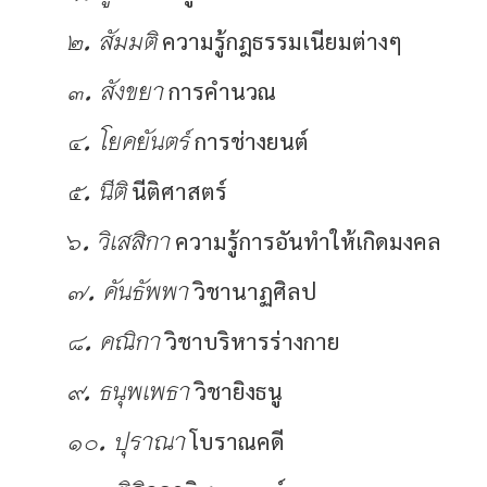
๒. สัมมติ
ความรู้กฎธรรมเนียมต่างๆ
๓. สังขยา
การคำนวณ
๔. โยคยันตร์
การช่างยนต์
๕. นีติ
นีติศาสตร์
๖. วิเสสิกา
ความรู้การอันทำให้เกิดมงคล
๗. คันธัพพา
วิชานาฏศิลป
๘. คณิกา
วิชาบริหารร่างกาย
๙. ธนุพเพธา
วิชายิงธนู
๑๐. ปุราณา
โบราณคดี