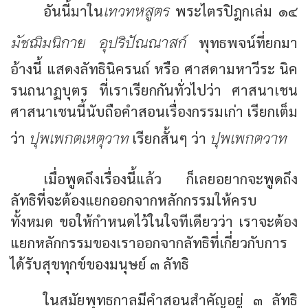
เทวทหสูตร
อันนี้มาใน
พระไตรปิฎกเล่ม ๑๔
มัชฌิมนิกาย อุปริปัณณาสก์
พุทธพจน์ที่ยกมา
อ้างนี้ แสดงลัทธินิครนถ์ หรือ ศาสดามหาวีระ นิค
รนถนาฏบุตร ที่เราเรียกกันทั่วไปว่า ศาสนาเชน
ศาสนาเชนนี้นับถือคำสอนเรื่องกรรมเก่า เรียกเต็ม
ปุพเพกตเหตุวาท
ปุพเพกตวาท
ว่า
เรียกสั้นๆ ว่า
เมื่อพูดถึงเรื่องนี้แล้ว ก็เลยอยากจะพูดถึง
ลัทธิที่จะต้องแยกออกจากหลักกรรมให้ครบ
ทั้งหมด ขอให้กำหนดไว้ในใจทีเดียวว่า เราจะต้อง
แยกหลักกรรมของเราออกจากลัทธิที่เกี่ยวกับการ
ได้รับสุขทุกข์ของมนุษย์ ๓ ลัทธิ
ในสมัยพุทธกาลมีคำสอนสำคัญอยู่ ๓ ลัทธิ