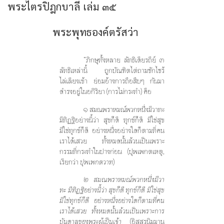
พระไตรปิฎกบาลี เล่ม ๓๕
พระพุทธองค์ตรัสว่า
“ภิกษุทั้งหลาย ลัทธิเดียรถีย์ ๓
ลัทธิเหล่านี้ ถูกบัณฑิตไต่ถามซักไซร้
ไล่เลียงเข้า ย่อมอ้างการถือสืบๆ กันมา
ดำรงอยู่ในอกิริยา (การไม่กระทำ) คือ
๑ สมณพราหมณ์พวกหนึ่งมีวาทะ
มีทิฏฐิอย่างนี้ว่า สุขก็ดี ทุกข์ก็ดี มิใช่สุข
มิใช่ทุกข์ก็ดี อย่างหนึ่งอย่างใดก็ตามที่คน
เราได้เสวย ทั้งหมดนั้นล้วนเป็นเพราะ
กรรมที่กระทำในปางก่อน
(ปุพเพกตเหตุ,
เรียกว่า
ปุพเพกตวาท
)
๒ สมณพราหมณ์พวกหนึ่งมีวา
ทะ มีทิฏฐิอย่างนี้ว่า สุขก็ดี ทุกข์ก็ดี มิใช่สุข
มิใช่ทุกข์ก็ดี อย่างหนึ่งอย่างใดก็ตามที่คน
เราได้เสวย ทั้งหมดนั้นล้วนเป็นเพราะการ
บันดาลของพระผู้เป็นเจ้า
(อิสสรนิมมาน