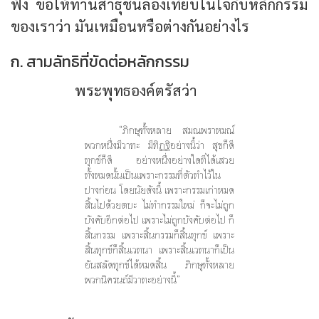
ฟัง ขอให้ท่านสาธุชนลองเทียบในใจกับหลักกรรม
ของเราว่า มันเหมือนหรือต่างกันอย่างไร
ก. สามลัทธิที่ขัดต่อหลักกรรม
พระพุทธองค์ตรัสว่า
“ภิกษุทั้งหลาย สมณพราหมณ์
พวกหนึ่งมีวาทะ มีทิฏฐิอย่างนี้ว่า สุขก็ดี
ทุกข์ก็ดี อย่างหนึ่งอย่างใดที่ได้เสวย
ทั้งหมดนั้นเป็นเพราะกรรมที่ตัวทำไว้ใน
ปางก่อน โดยนัยดังนี้ เพราะกรรมเก่าหมด
สิ้นไปด้วยตบะ ไม่ทำกรรมใหม่ ก็จะไม่ถูก
บังคับอีกต่อไป เพราะไม่ถูกบังคับต่อไป ก็
สิ้นกรรม เพราะสิ้นกรรมก็สิ้นทุกข์ เพราะ
สิ้นทุกข์ก็สิ้นเวทนา เพราะสิ้นเวทนาก็เป็น
อันสลัดทุกข์ได้หมดสิ้น ภิกษุทั้งหลาย
พวกนิครนถ์มีวาทะอย่างนี้”