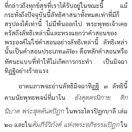
ที่กล่าวถึงทุกข์สุขที่เราได้รับอยู่ในขณะนี้ แม้
กระทั่งถึงปัจจุบันนี้ลัทธิศาสนาทั้งหมดเท่าที่มีก็
สรุปลงได้เท่านี้ ไม่มีพ้นออกไป พระพุทธเจ้าเคย
ตรัสถึงลัทธิเหล่านี้และทรงแยกว่าคำสอนของ
พระองค์ไม่ใช่คำสอนอย่างลัทธิเหล่านี้ ลัทธิเหล่า
อกิริยา
นั้นเป็นคำสอนประเภท
คือหลักคำสอนหรือ
ทัศนะแบบที่ทำให้ไม่เกิดการกระทำ เป็นมิจฉา
ทิฏฐิอย่างร้ายแรง
อาตมภาพจะอ่านลัทธิมิจฉาทิฏฐิ ๓ ลัทธินี้
อังคุตตรนิกาย ติก
ตามนัยพุทธพจน์ที่มาใน
นิบาต พระสุตตันตปิฎก
ในพระไตรปิฎกบาลี เล่ม
คัมภีร์วิภังค์ แห่งพระอภิธรรมปิฎก
๒๐ และใน
ใน