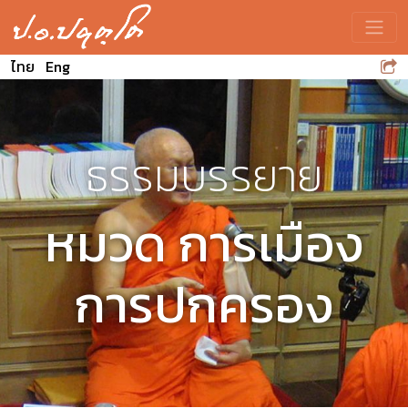
Toggle
ไทย
Eng
ธรรมบรรยาย
หมวด การเมือง
การปกครอง