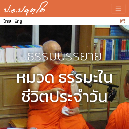
Toggle
ไทย
Eng
ธรรมบรรยาย
หมวด ธรรมะใน
ชีวิตประจำวัน