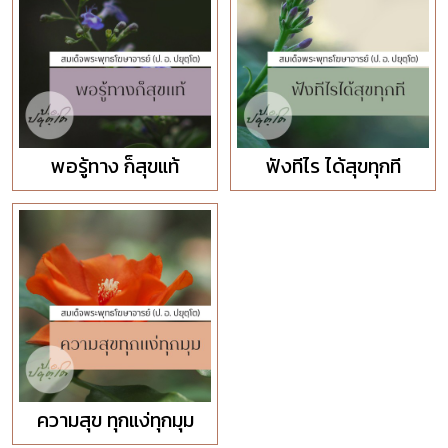
พอรู้ทาง ก็สุขแท้
ฟังทีไร ได้สุขทุกที
ความสุข ทุกแง่ทุกมุม