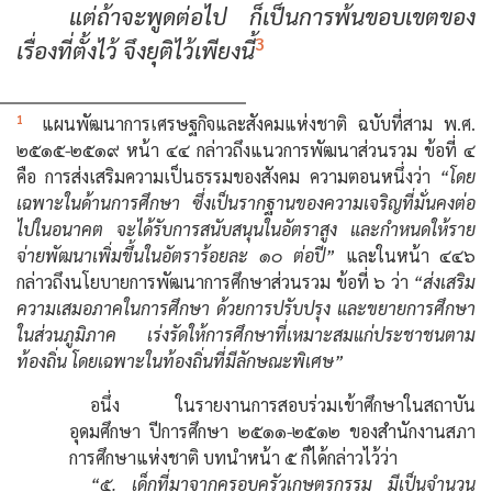
แต่ถ้าจะพูดต่อไป ก็เป็นการพ้นขอบเขตของ
3
เรื่องที่ตั้งไว้ จึงยุติไว้เพียงนี้
1
แผนพัฒนาการเศรษฐกิจและสังคมแห่งชาติ ฉบับที่สาม พ.ศ.
๒๕๑๕-๒๕๑๙ หน้า ๔๔ กล่าวถึงแนวการพัฒนาส่วนรวม ข้อที่ ๔
คือ การส่งเสริมความเป็นธรรมของสังคม ความตอนหนึ่งว่า
“โดย
เฉพาะในด้านการศึกษา ซึ่งเป็นรากฐานของความเจริญที่มั่นคงต่อ
ไปในอนาคต จะได้รับการสนับสนุนในอัตราสูง และกำหนดให้ราย
จ่ายพัฒนาเพิ่มขึ้นในอัตราร้อยละ ๑๐ ต่อปี”
และในหน้า ๔๔๖
กล่าวถึงนโยบายการพัฒนาการศึกษาส่วนรวม ข้อที่ ๖ ว่า
“ส่งเสริม
ความเสมอภาคในการศึกษา ด้วยการปรับปรุง และขยายการศึกษา
ในส่วนภูมิภาค เร่งรัดให้การศึกษาที่เหมาะสมแก่ประชาชนตาม
ท้องถิ่น โดยเฉพาะในท้องถิ่นที่มีลักษณะพิเศษ”
อนึ่ง ในรายงานการสอบร่วมเข้าศึกษาในสถาบัน
อุดมศึกษา ปีการศึกษา ๒๕๑๑-๒๕๑๒ ของสำนักงานสภา
การศึกษาแห่งชาติ บทนำหน้า ๕ ก็ได้กล่าวไว้ว่า
“๕. เด็กที่มาจากครอบครัวเกษตรกรรม มีเป็นจำนวน