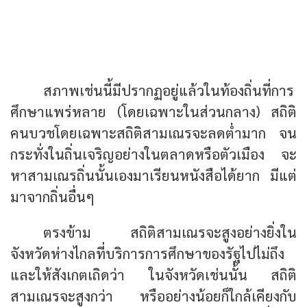
จังหวัดใด การศึกษาของรัฐไม่มา เณรยังมี
มากมาย
จังหวัดใด การศึกษาของรัฐแพร่หลาย เณร
ก็หายไปแทบหมด
สภาพเช่นนี้มีปรากฏอยู่แล้วในท้องถิ่นที่การ
ศึกษาแพร่หลาย (โดยเฉพาะในส่วนกลาง) สถิติ
คนบวชโดยเฉพาะสถิติสามเณรจะลดต่ำมาก จน
กระทั่งในถิ่นเจริญอย่างในตลาดหรือตัวเมือง จะ
หาสามเณรถิ่นนั้นเองมาเรียนหนังสือได้ยาก มีแต่
มาจากถิ่นอื่นๆ
ตรงข้าม สถิติสามเณรจะสูงอย่างยิ่งใน
จังหวัดห่างไกลที่บริการการศึกษาของรัฐไปไม่ถึง
และให้สังเกตเถิดว่า ในจังหวัดเช่นนั้น สถิติ
สามเณรจะสูงกว่า หรืออย่างน้อยก็ใกล้เคียงกับ