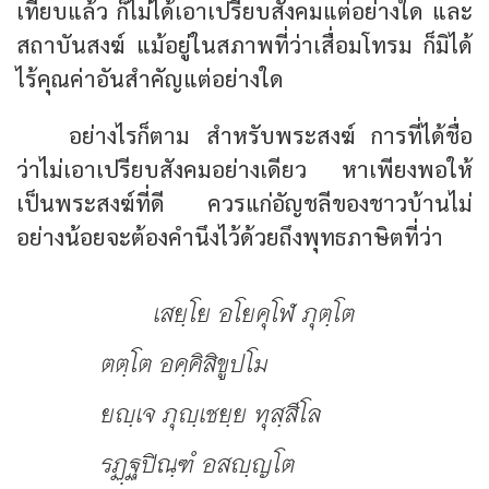
เทียบแล้ว ก็ไม่ได้เอาเปรียบสังคมแต่อย่างใด และ
สถาบันสงฆ์ แม้อยู่ในสภาพที่ว่าเสื่อมโทรม ก็มิได้
ไร้คุณค่าอันสำคัญแต่อย่างใด
อย่างไรก็ตาม สำหรับพระสงฆ์ การที่ได้ชื่อ
ว่าไม่เอาเปรียบสังคมอย่างเดียว หาเพียงพอให้
เป็นพระสงฆ์ที่ดี ควรแก่อัญชลีของชาวบ้านไม่
อย่างน้อยจะต้องคำนึงไว้ด้วยถึงพุทธภาษิตที่ว่า
เสยฺโย อโยคุโฬ ภุตฺโต
ตตฺโต อคฺคิสิขูปโม
ยญฺเจ ภุญฺเชยฺย ทุสฺสีโล
รฏฺฐปิณฺฑํ อสญฺญโต