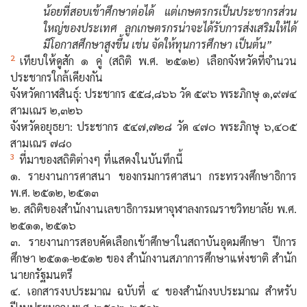
น้อยที่สอบเข้าศึกษาต่อได้ แต่เกษตรกรเป็นประชากรส่วน
ใหญ่ของประเทศ ลูกเกษตรกรน่าจะได้รับการส่งเสริมให้ได้
มีโอกาสศึกษาสูงขึ้น เช่น จัดให้ทุนการศึกษา เป็นต้น”
2
เทียบให้ดูสัก ๑ คู่ (สถิติ พ.ศ. ๒๕๑๒) เลือกจังหวัดที่จำนวน
ประชากรใกล้เคียงกัน
จังหวัดกาฬสินธุ์: ประชากร ๕๕๘,๘๖๖ วัด ๕๙๖ พระภิกษุ ๑,๙๗๔
สามเณร ๒,๓๒๖
จังหวัดอยุธยา: ประชากร ๕๔๗,๗๒๘ วัด ๔๗๐ พระภิกษุ ๖,๔๐๕
สามเณร ๗๘o
3
ที่มาของสถิติต่างๆ ที่แสดงในบันทึกนี้
๑. รายงานการศาสนา ของกรมการศาสนา กระทรวงศึกษาธิการ
พ.ศ. ๒๕๑๒, ๒๕๑๓
๒. สถิติของสำนักงานเลขาธิการมหาจุฬาลงกรณราชวิทยาลัย พ.ศ.
๒๕๑๑, ๒๕๑๖
๓. รายงานการสอบคัดเลือกเข้าศึกษาในสถาบันอุดมศึกษา ปีการ
ศึกษา ๒๕๑๑-๒๕๑๒ ของ สำนักงานสภาการศึกษาแห่งชาติ สำนัก
นายกรัฐมนตรี
๔. เอกสารงบประมาณ ฉบับที่ ๔ ของสำนักงบประมาณ สำหรับ