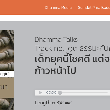
Dhamma Media
Somdet Phra Budd
Dhamma Talks
Track no.: ๑๓ ธรรมะกั
เด็กยุคนี้โชคดี แต่จ
ก้าวหน้าไป
00:00
Length ๐:๕๕:๓๔