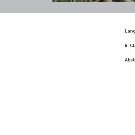
Lan
In C
Abst