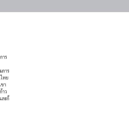
or
Space
to
show
volume
slider.
มการ
รมการ
คนไทย
งเขา
ก้าว
และก็