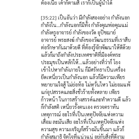
ต้องเนี่ย เค้าก็ตามสิ เราก็เป็นผู้นำได้
[35:22] เป็นอันว่า มีกำลังสองอย่าง กำลังนอก
กำลังใน…กำลังนอกก็มีทั้ง กำลังคุณพ่อคุณแม่
กำลังครูอาจารย์ กำลังของวัด อุปัชฌาย์
อาจารย์ พระสงฆ์ กำลังของวัฒนธรรมที่เราสืบ
ต่อรักษากันมาด้วยดี ที่ต้องรู้จักพัฒนาให้ดีด้วย
แล้วก็มาถึงกำลังประเทศชาติที่มีองค์พระ
ประมุขเป็นหลักให้…แล้วอย่างที่ว่าก็ โยง
เข้าไปหากำลังภายใน ก็มีศรัทธาเป็นเครื่อง
ยึดเหนี่ยวเป็นกำลังนอก แล้วก็มีความเพียร
พยายามใจสู้ ไม่ย่อท้อ ไม่หวั่นไหว ไม่ยอมแพ้
แก่อุปสรรคและสิ่งชั่วร้ายทั้งหลาย เพียร
ก้าวหน้า ในการสร้างสรรค์และทำความดี แล้ว
ก็กำลังสติ เหนี่ยวรั้งตนเอง ตรวจตราทัน
เหตุการณ์ อะไรที่เป็นเหตุปัจจัยแห่งความ
เสื่อม ละมันเสีย อะไรที่เป็นเหตุปัจจัยแห่ง
ความสุข ความเจริญก็สร้างมันขึ้นมา แล้วก็
กำลังสมาธิ จิตใจที่แน่วแน่ อยู่กับสิ่งที่ดีงาม