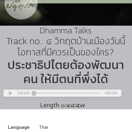
Dhamma Talks
Track no.: ๔ วิกฤตบ้านเมืองวันนี้
โอกาสที่มีควรเป็นของใคร?
ประชาธิปไตยต้องพัฒนา
คน ให้มีตนที่พึ่งได้
00:00
00:00
Length ๐:๔๘:๕๗
Language
Thai