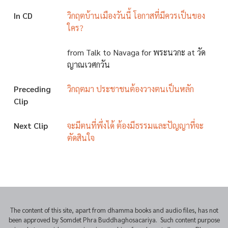
In CD
วิกฤตบ้านเมืองวันนี้ โอกาสที่มีควรเป็นของ
ใคร?
from Talk to Navaga for พระนวกะ at วัด
ญาณเวศกวัน
Preceding
วิกฤตมา ประชาชนต้องวางตนเป็นหลัก
Clip
Next Clip
จะมีตนที่พึ่งได้ ต้องมีธรรมและปัญญาที่จะ
ตัดสินใจ
The content of this site, apart from dhamma books and audio files, has not
been approved by Somdet Phra Buddhaghosacariya. Such content purpose