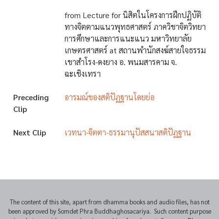
from Lecture for นิสิตในโครงการฝึกปฏิบัติ
ทางจิตตามแนวพุทธศาสตร์ ภาควิชาจิตวิทยา
การศึกษาและการแนะแนว มหาวิทยาลัย
เกษตรศาสตร์ at สถานพำนักสงฆ์สายใจธรรม
เขาสำโรง-ดงยาง อ. พนมสารคาม จ.
ฉะเชิงเทรา
Preceding
อารมณ์ของสติปัฏฐานโดยย่อ
Clip
Next Clip
เวทนา-จิตตา-ธรรมานุปัสสนาสติปัฏฐาน
The content of this site, apart from dhamma books and audio files, has not
been approved by Somdet Phra Buddhaghosacariya. Such content purpose