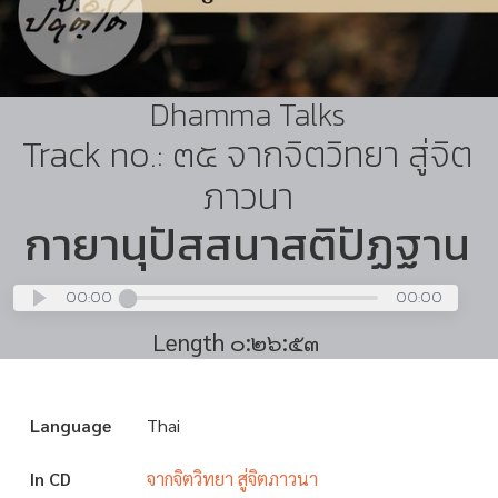
Dhamma Talks
Track no.: ๓๕ จากจิตวิทยา สู่จิต
ภาวนา
กายานุปัสสนาสติปัฏฐาน
00:00
00:00
Length ๐:๒๖:๕๓
Language
Thai
In CD
จากจิตวิทยา สู่จิตภาวนา