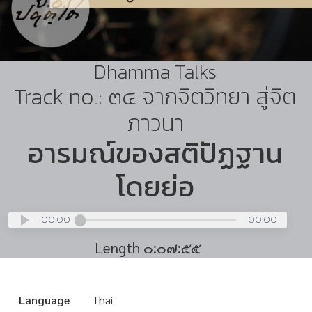
Dhamma Talks
Track no.: ๓๔ จากจิตวิทยา สู่จิต
ภาวนา
อารมณ์ของสติปัฏฐาน
โดยย่อ
00:00
00:00
Length ๐:๐๗:๕๕
Language
Thai