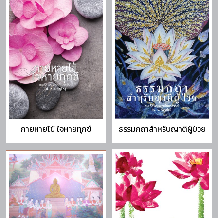
กายหายไข้ ใจหายทุกข์
ธรรมกถาสำหรับญาติผู้ป่วย