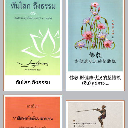
佛教 對健康狀況的整體觀
ทันโลก ถึงธรรม
(จีน) สุขภาวะ...