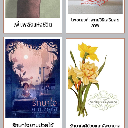
โพชฌงค์: พุทธวิธีเสริมสุข
เพิ่มพลังแห่งชีวิต
ภาพ
รักษาใจยามป่วยไข้
รักษาใจผู้ป่วยและผู้พยาบาล