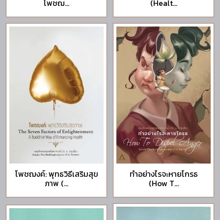
โพชฌ...
(Healt...
โพชฌงค์: พุทธวิธีเสริมสุข
ทำอย่างไรจะหายโกรธ
ภาพ (...
(How T...