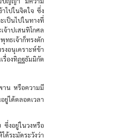
ละมีปัญญา มีความ
เข้าไปในจิตใจ ซึ่ง
ตจะเป็นไปในทางที่
ระเจ้าปเสนทิโกศล
ุทธเจ้าก็ทรงตัก
รงอนุเคราะห์ข้า
รื่องทิฏฐธัมมิกัต
ิพพาน หรือความมี
อยู่ได้ตลอดเวลา
ซึ่งอยู่ในวงหรือ
ด้ระมัดระวังว่า