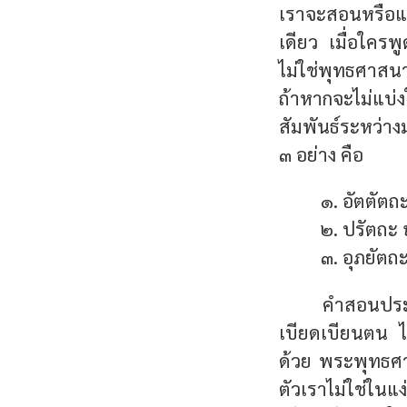
เราจะสอนหรือแ
เดียว เมื่อใครพู
ไม่ใช่พุทธศาสนา
ถ้าหากจะไม่แบ่
สัมพันธ์ระหว่าง
๓ อย่าง คือ
๑. อัตตัตถ
๒. ปรัตถะ
๓. อุภยัตถ
คำสอนประเ
เบียดเบียนตน ไม่
ด้วย พระพุทธศาส
ตัวเราไม่ใช่ในแง