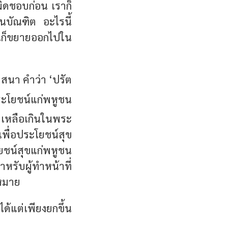
บผิดชอบก่อน เราก็
นบัณฑิต อะไรนี้
ั้นก็ขยายออกไปใน
าสนา คำว่า ‘ปรัต
ะโยชน์แก่พหูชน
ยเหลือเกินในพระ
เพื่อประโยชน์สุข
ชน์สุขแก่พหูชน
รับผู้ทำหน้าที่
ดหมาย
ด้แต่เพียงยกขึ้น