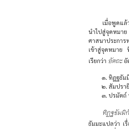
เมื่อพูดแล
นำไปสู่จุดหมา
ศาสนาประการหนึ่
เข้าสู่จุดหมาย
อัตถะ
เรียกว่า
อั
๑. ทิฏฐธัมม
๒. สัมปราย
๓. ปรมัตถ์
ทิฏฐธัมมิก
ธัมมะแปลว่า เรื่