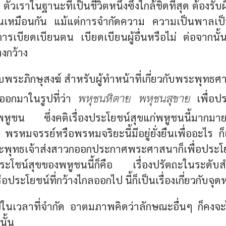
ตัวเราในฐานะที่เป็นชีวิตหนึ่งซึ่งใกล้ชิดที่สุด ต้องรั
ยนเหมือนกัน แม้แต่การจำกัดความ ความเป็นพาลเป็
ี่การเบียดเบียนตน เบียดเบียนผู้อื่นหรือไม่ ต่อจากน
งกว้าง
บพระภิกษุสงฆ์ สำหรับผู้ทำหน้าที่เกี่ยวกับพระพุทธศ
พหุชนหิตาย พหุชนสุขาย
ยออกมาในรูปที่ว่า
เพื่อปร
่พหูชน ซึ่งคติเรื่องประโยชน์สุขแก่พหูชนนี้มากมา
 พรหมจรรย์หรือพรหมจริยะนี้มีอยู่ยั่งยืนเพื่ออะไร ก็
ุทธเจ้าส่งสาวกออกประกาศพระศาสนาก็เพื่อประโย
ระโชน์สุขของพหูชนนี้ก็คือ เรื่องปรัตถะในระดับสำห
รือประโยชน์ที่กว้างไกลออกไป นี้ก็เป็นเรื่องเกี่ยวกับจุ
ปในเวลาที่จำกัด อาตมภาพคิดว่าลักษณะอื่นๆ ก็คงจะไ
นั้น