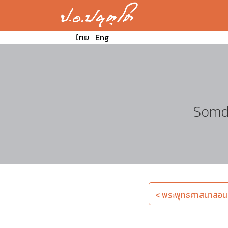
ไทย
Eng
Somde
< พระพุทธศาสนาสอนแต่