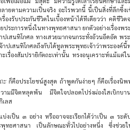
อเฟื้อเผื่อแผ่ มีสุตะ มีความรู้ได้เล่าเรียนศึกษาแ
ั้งหลายตามความเป็นจริง อะไรพวกนี้ นี้เป็นสิ่งที่ลึกซึ้ง
นเครื่องรับประกันชีวิตในเบื้องหน้าได้ทีเดียวว่า คติชีวิ
หมายประการหนึ่งในทางพุทธศาสนา ยกตัวอย่างเรื่องพ
จ้าปเสนทิโกศล ทางเสวยมากจนกระทั่งอ้วนอึดอัด พระพ
เสนทิโกศลถึงกับได้ทูลพระพุทธเจ้าว่าพระองค์นี้ท
เรื่องสัมปรายิกัตถะเท่านั้น ทรงอนุเคราะห์แม้แต่ในเ
ถะ
ก็คือประโยชน์สูงสุด ถ้าพูดกันง่ายๆ ก็คือเรื่องน
ามมีจิตหลุดพ้น มีจิตใจปลอดโปร่งผ่องใสเบิกบาน
ิเลส
แบ่งเป็น ๓ อย่าง หรืออาจจะเรียกได้ว่าเป็น ๓ ระดับ 
ทธศาสนา เป็นลักษณะทั่วไปอย่างหนึ่ง ซึ่งช่วยให้ไ