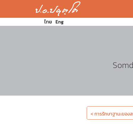
ไทย
Eng
Somde
< การรักษาฐานะของสถ