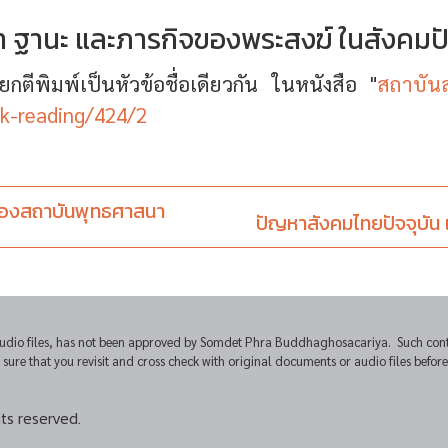
 ฐานะ และภารกิจของพระสงฆ์ ในสังคมปั
ยกตีพิมพ์เป็นหัวข้อชื่อเดียวกัน ในหนังสือ "
สถาบัน
k-reading/424/2
ของสถาบันพุทธศาสนา
ปัญหาสังคมไทยปัจจุบัน
udio files, has not been approved by Somdet Phra Buddhaghosacariya. Such conten
e that you revisit and cross check with original documents or audio files before u
ts reserved.