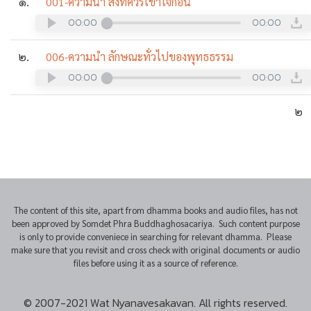
๑.
001-ความนำ สิ่งที่ควรเข้าใจก่อน
00:00
00:00
๒.
006-ความนำ ลักษณะทั่วไปของพุทธธรรม
00:00
00:00
๒
The content of this site, apart from dhamma books and audio files, has not
been approved by Somdet Phra Buddhaghosacariya. Such content purpose
is only to provide conveniece in searching for relevant dhamma. Please
make sure that you revisit and cross check with original documents or audio
files before using it as a source of reference.
© 2007-2021 Wat Nyanavesakavan. All rights reserved.