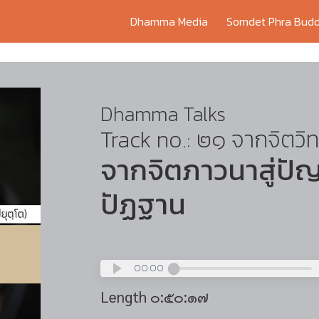
Dhamma Media
Somdet Phra Budd
Dhamma Talks
Track no.: ๒๑ จากจิตวิท
จากจิตภาวนาสู่ปั
ปัฏฐาน
00:00
Length ๐:๕๐:๑๗