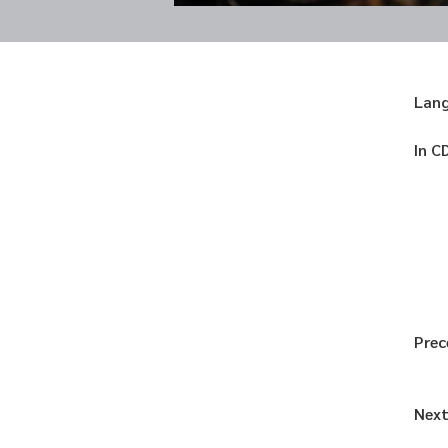
Lan
In C
Prec
Next