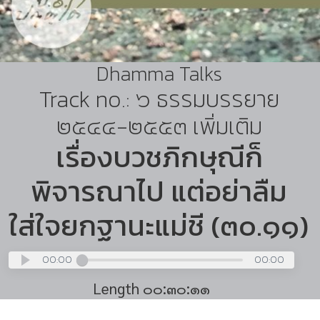
Dhamma Talks
Track no.: ๖ ธรรมบรรยาย
๒๕๔๔-๒๕๕๓ เพิ่มเติม
เรื่องบวชภิกษุณีก็
พิจารณาไป แต่อย่าลืม
ใส่ใจยกฐานะแม่ชี (๓๐.๑๑)
00:00
00:00
Length ๐๐:๓๐:๑๑