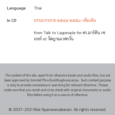
Language
Thai
In CD
ธรรมบรรยาย ๒๕๔๔-๒๕๕๓ เพิ่มเติม
from Talk to Laypeople for ดร.มาร์ติน เซ
เกอร์ at วัดญาณเวศกวัน
The content of this site, apart from dhamma books and audio files, has not
been approved by Somdet Phra Buddhaghosacariya. Such content purpose
is only to provide conveniece in searching for relevant dhamma. Please
make sure that you revisit and cross check with original documents or audio
files before using it as a source of reference.
© 2007-2021 Wat Nyanavesakavan. All rights reserved.