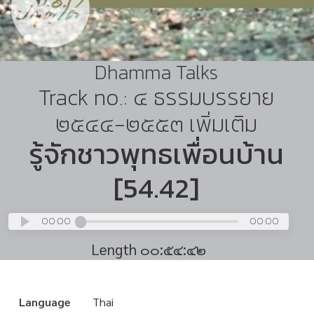
Dhamma Talks
Track no.: ๔ ธรรมบรรยาย
๒๕๔๔-๒๕๕๓ เพิ่มเติม
รู้จักชาวพุทธเพื่อนบ้าน
[54.42]
00:00
00:00
Length ๐๐:๕๔:๔๒
Language
Thai