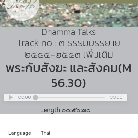
Dhamma Talks
Track no.: ๓ ธรรมบรรยาย
๒๕๔๔-๒๕๕๓ เพิ่มเติม
พระกับสังฆะ และสังคม(M
56.30)
00:00
00:00
Length ๐๐:๕๖:๓๐
Language
Thai