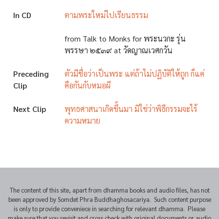
In CD
ตามพระใหม่ไปเรียนธรรม
from Talk to Monks for พระนวกะ รุ่น
พรรษา ๒๕๓๙ at วัดญาณเวศกวัน
Preceding
ตัวมีชื่อว่าเป็นพระ แต่ถ้าไม่ปฏิบัติให้ถูก ก็แค่
Clip
คือกันกับหมอผี
Next Clip
พุทธศาสนาเกิดขึ้นมา มิใช่ว่าพิธีกรรมจะไร้
ความหมาย
The content of this site, apart from dhamma books and audio files, has not
been approved by Somdet Phra Buddhaghosacariya. Such content purpose
is only to provide conveniece in searching for relevant dhamma. Please
make sure that you revisit and cross check with original documents or audio