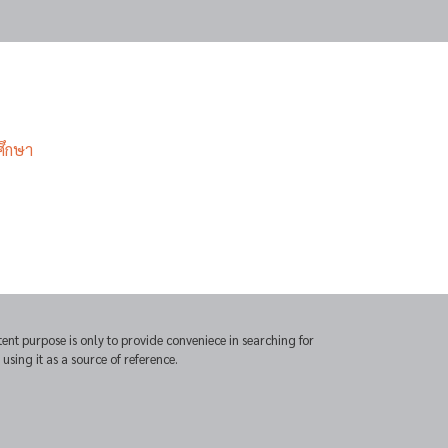
or
Space
to
show
volume
ศึกษา
slider.
t purpose is only to provide conveniece in searching for
sing it as a source of reference.