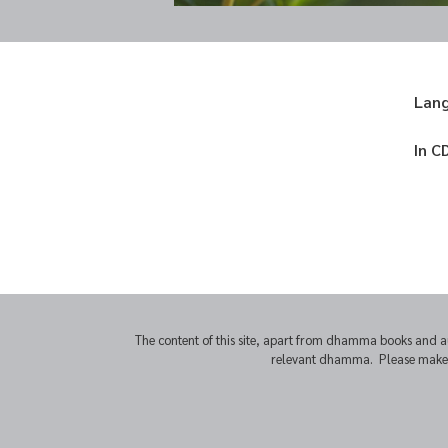
Lan
In C
The content of this site, apart from dhamma books and a
relevant dhamma. Please make sur