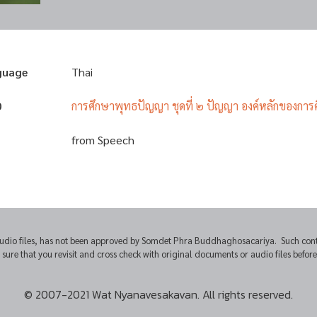
guage
Thai
D
การศึกษาพุทธปัญญา ชุดที่ ๒ ปัญญา องค์หลักของการ
from Speech
udio files, has not been approved by Somdet Phra Buddhaghosacariya. Such conten
e that you revisit and cross check with original documents or audio files before u
© 2007-2021 Wat Nyanavesakavan. All rights reserved.