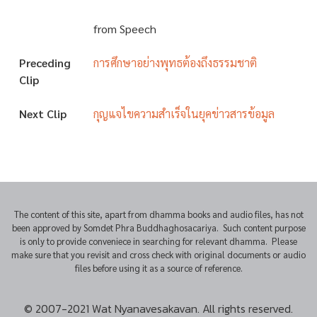
from Speech
Preceding
การศึกษาอย่างพุทธต้องถึงธรรมชาติ
Clip
Next Clip
กุญแจไขความสำเร็จในยุคข่าวสารข้อมูล
The content of this site, apart from dhamma books and audio files, has not
been approved by Somdet Phra Buddhaghosacariya. Such content purpose
is only to provide conveniece in searching for relevant dhamma. Please
make sure that you revisit and cross check with original documents or audio
files before using it as a source of reference.
© 2007-2021 Wat Nyanavesakavan. All rights reserved.